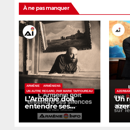
À ne pas manquer
ARMÉNIE
ARMÉNIENS
UN AUTRE REGARD, PAR MARIE TAFFOUREAU
AZERBAÏ
L’Arménie doit
Un 
entendre ses
azer
silences
con
a fa
Isra