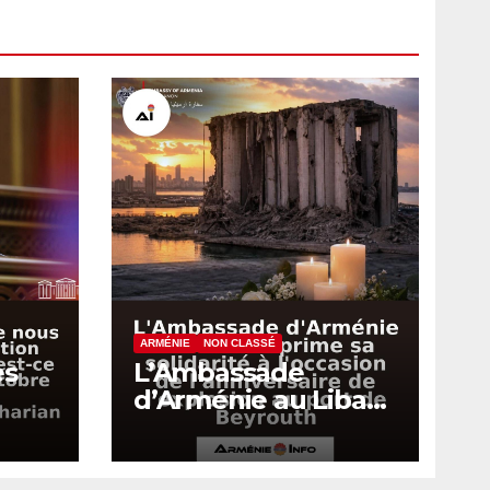
ARMÉNIE
NON CLASSÉ
es
L’Ambassade
d’Arménie au Liban
exprime sa
un
solidarité à
ce
l’occasion de