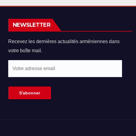
ndonner la
que ce sera le 2
lution sur le
octobre au
ocide arménien
Parlement ?
NEWSLETTER
Hovhannisyan à
Kotcharian
Recevez les dernières actualités arméniennes dans
votre boîte mail.
Votre
adresse
email
S'abonner