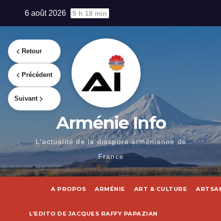
Skip
6 août 2026
5 h 18 min
to
content
Retour
Précédent
Suivant
Arménie Info
L'actualité de la diaspora arménienne de
France
A PROPOS
ARMÉNIE
ART & CULTURE
ARTSA
L’EDITO DE JACQUES RAFFY PAPAZIAN