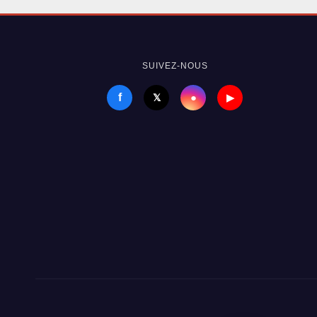
aba
réso
gén
SUIVEZ-NOUS
f
●
𝕏
▶