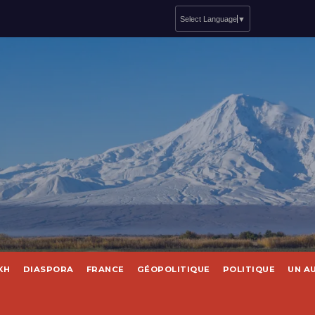
Select Language
▼
KH
DIASPORA
FRANCE
GÉOPOLITIQUE
POLITIQUE
UN A