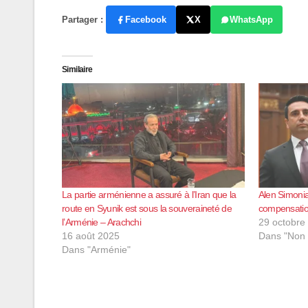
Partager :
Facebook
X
WhatsApp
Similaire
La partie arménienne a assuré à l’Iran que la
Alen Simoni
route en Syunik est sous la souveraineté de
compensatio
l’Arménie – Arachchi
29 octobre
16 août 2025
Dans "Non 
Dans "Arménie"