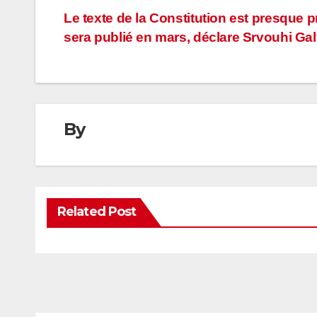
Navigation
Le texte de la Constitution est presque pr
sera publié en mars, déclare Srvouhi Ga
de
l’article
By
Related Post