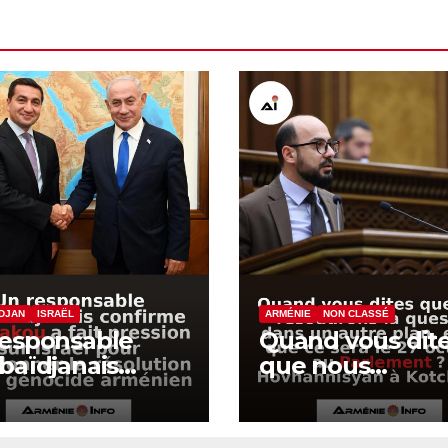
DJAN
ISRAËL
ARMÉNIE
NON CLASSÉ
responsable
Quand vous dit
baïdjanais
que nous
firme que Bakou
résoudrons la
it pression sur
question dans 
ël pour
autre plan, est-