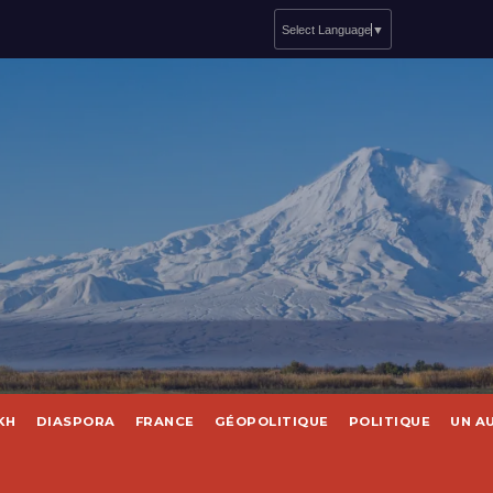
Select Language
▼
KH
DIASPORA
FRANCE
GÉOPOLITIQUE
POLITIQUE
UN A