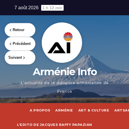
Skip
7 août 2026
1 h 12 min
to
content
Retour
Précédent
Suivant
Arménie Info
L'actualité de la diaspora arménienne de
France
A PROPOS
ARMÉNIE
ART & CULTURE
ARTSA
L’EDITO DE JACQUES RAFFY PAPAZIAN