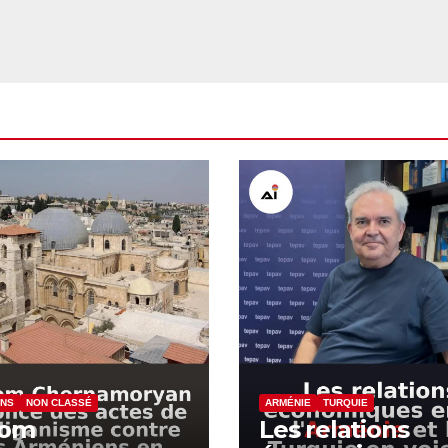
ENS
NON CLASSÉ
ARMÉNIE
TURQUIE
yom
Les relations