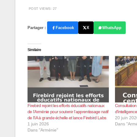
POST VIEWS:
27
Partager :
Facebook
X
WhatsApp
Similaire
Firebird rejoint les efforts éducatifs nationaux
Consultation
de l’Arménie pour soutenir l’apprentissage natif
d’intelligence
de l’IA à grande échelle et lance Firebird Labs
20 juin 202
1 juin 2026
Dans "Armé
Dans "Arménie"