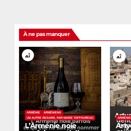
À ne pas manquer
ARMÉNIE
ARMÉNIENS
UN AUTRE REGARD, PAR MARIE TAFFOUREAU
ARMÉNI
L’Arménie noie
Art