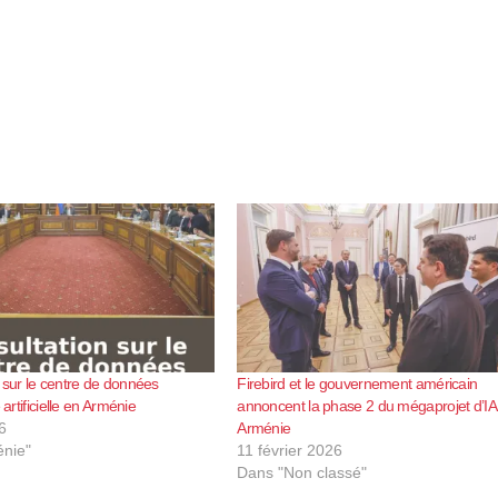
 sur le centre de données
Firebird et le gouvernement américain
 artificielle en Arménie
annoncent la phase 2 du mégaprojet d’IA
6
Arménie
nie"
11 février 2026
Dans "Non classé"