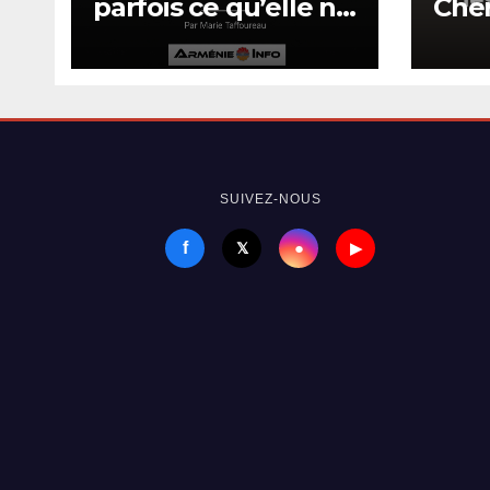
parfois ce qu’elle ne
Che
sait pas nommer
dén
de 
cont
Armé
SUIVEZ-NOUS
f
●
𝕏
▶