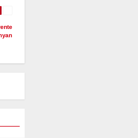
rente
nyan