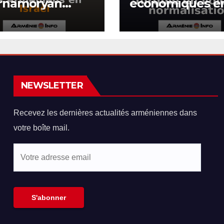
rnamoryan
économiques e
once des actes
l’Arménie et la
hooliganisme
Turquie en voie
re les
normalisation
niens en Israël
NEWSLETTER
Recevez les dernières actualités arméniennes dans
votre boîte mail.
Votre
adresse
email
S'abonner