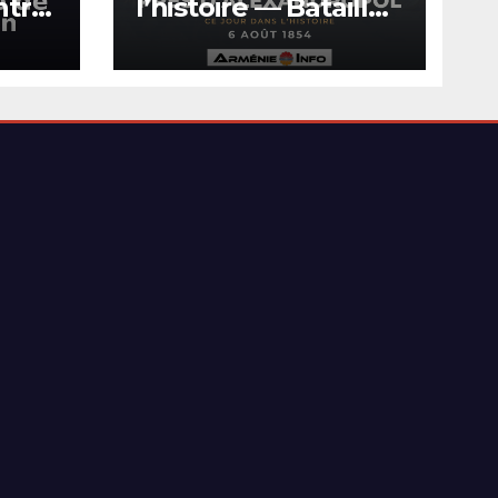
ntre
l’histoire — Bataille
de Kurekdere près
 de
d’Alexandropol