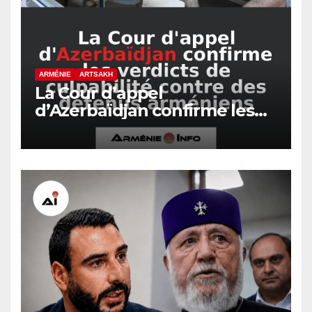
ARMÉNIE
ARTSAKH
La Cour d’appel
d’Azerbaïdjan confirme les
verdicts de culpabilité contre
des détenus arméniens