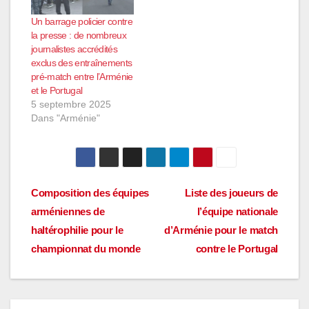
Un barrage policier contre
la presse : de nombreux
journalistes accrédités
exclus des entraînements
pré-match entre l’Arménie
et le Portugal
5 septembre 2025
Dans "Arménie"
Navigation
Composition des équipes
Liste des joueurs de
arméniennes de
l’équipe nationale
de
haltérophilie pour le
d’Arménie pour le match
l’article
championnat du monde
contre le Portugal