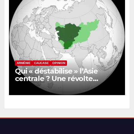
ARMÉNIE
CAUCASE
OPINION
Qui « déstabilise » l’Asie
centrale ? Une révolte
inquiète le nord de
l’Afghanistan