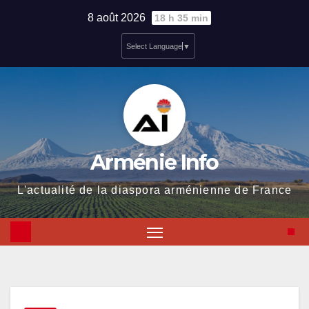
Skip
8 août 2026
18 h 35 min
to
Select Language
▼
content
Arménie Info
L'actualité de la diaspora arménienne de France