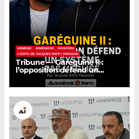
ARMÉNIE
ARMÉNIENS
DIASPORA
L'EDITO DE JACQUES RAFFY PAPAZIAN
Tribune — Garéguine II :
l’opposition défend un
système, pas l’Église