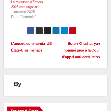
Le Marathon d’Erevan
2025 sera organisé
1 octobre 2025
Dans "Arménie"
Navigation
L’accord commercial UE-
Suren Khachatryan
États-Unis menacé
nommé juge à la Cour
de
d’appel anti-corruption
l’article
By