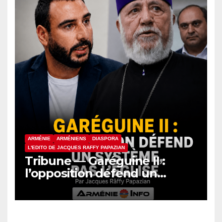
ARMÉNIE
ARMÉNIENS
DIASPORA
L'EDITO DE JACQUES RAFFY PAPAZIAN
Tribune — Garéguine II :
l’opposition défend un
système, pas l’Église