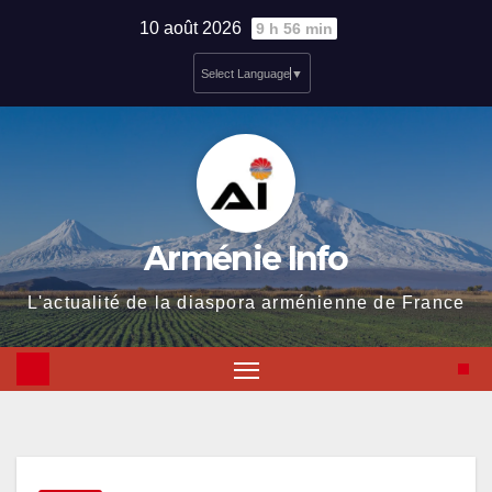
Skip
10 août 2026
9 h 56 min
to
Select Language
▼
content
Arménie Info
L'actualité de la diaspora arménienne de France