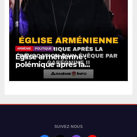
ARMÉNIE
POLITIQUE
Église arménienne :
polémique après la
révocation d’un évêque par
Garéguine II
SUIVEZ-NOUS