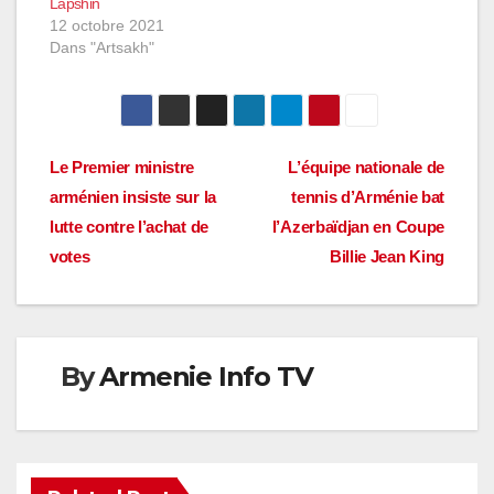
Lapshin
12 octobre 2021
Dans "Artsakh"
Navigation
Le Premier ministre
L’équipe nationale de
arménien insiste sur la
tennis d’Arménie bat
de
lutte contre l’achat de
l’Azerbaïdjan en Coupe
l’article
votes
Billie Jean King
By
Armenie Info TV