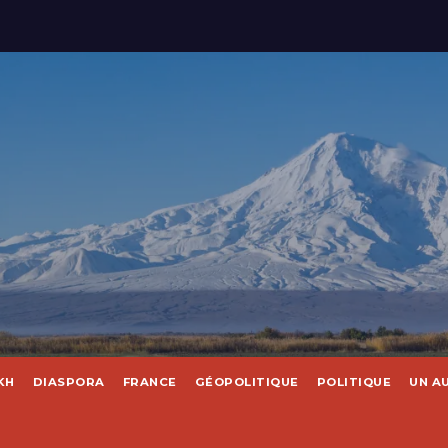
KH
DIASPORA
FRANCE
GÉOPOLITIQUE
POLITIQUE
UN A