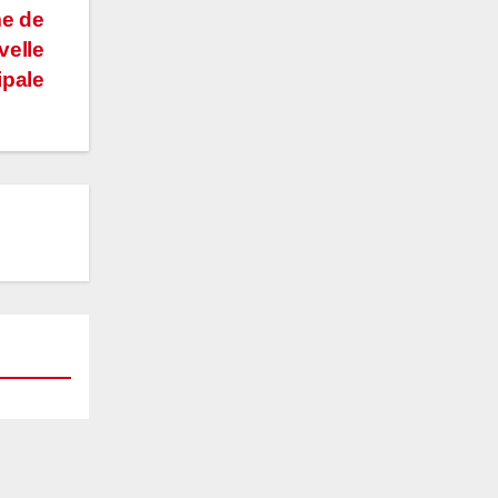
me de
velle
ipale