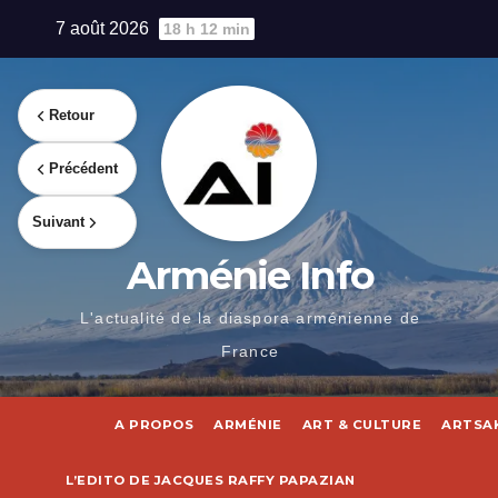
Skip
7 août 2026
18 h 12 min
to
content
Retour
Précédent
Suivant
Arménie Info
L'actualité de la diaspora arménienne de
France
A PROPOS
ARMÉNIE
ART & CULTURE
ARTSA
L’EDITO DE JACQUES RAFFY PAPAZIAN