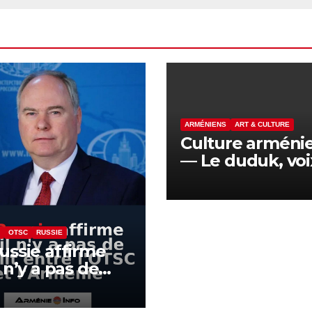
ARMÉNIENS
ART & CULTURE
Culture arméni
— Le duduk, voi
bois d’abricotier
OTSC
RUSSIE
ussie affirme
l n’y a pas de
lit entre l’OTSC
’Arménie