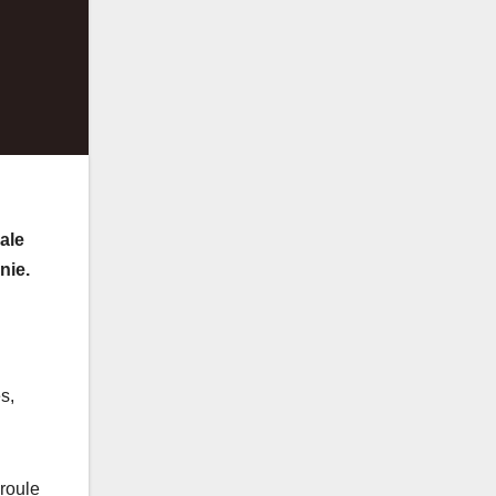
ale
nie.
s,
éroule