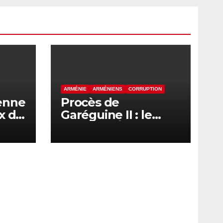
ARMÉNIE
ARMÉNIENS
CORRUPTION
enne
Procès de
x du
Garéguine II : le
chef de l’Église
apostolique
arménienne devant
la justice ce
vendredi