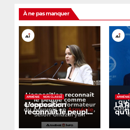
À ne pas manquer
ARMÉNIE
NON CLASSÉ
ARMÉNIE
L’opposition
La R
reconnaît le peuple
qu’i
comme détenteur
conf
et formateur du
et l