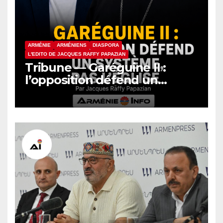
ARMÉNIE
ARMÉNIENS
DIASPORA
L'EDITO DE JACQUES RAFFY PAPAZIAN
Tribune — Garéguine II :
l’opposition défend un
système, pas l’Église