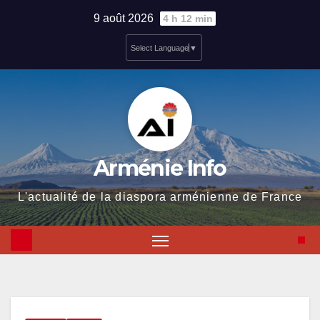
Skip
9 août 2026
4 h 12 min
to
Select Language
▼
content
Arménie Info
L'actualité de la diaspora arménienne de France