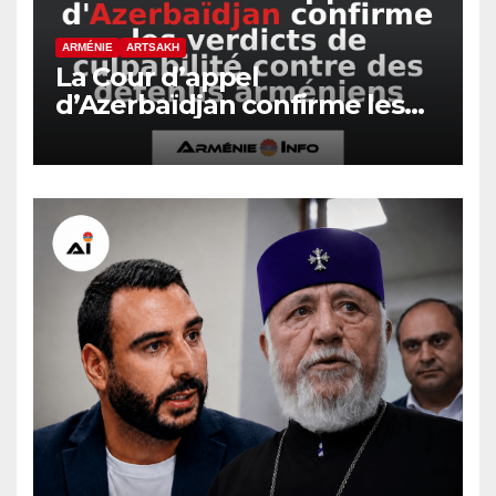
ARMÉNIE
ARTSAKH
La Cour d’appel
d’Azerbaïdjan confirme les
verdicts de culpabilité contre
des détenus arméniens