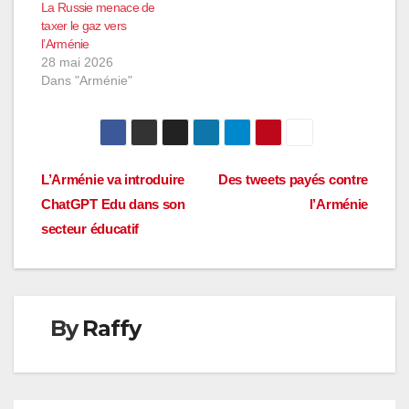
La Russie menace de
taxer le gaz vers
l’Arménie
28 mai 2026
Dans "Arménie"
Navigation
L’Arménie va introduire
Des tweets payés contre
ChatGPT Edu dans son
l’Arménie
de
secteur éducatif
l’article
By
Raffy