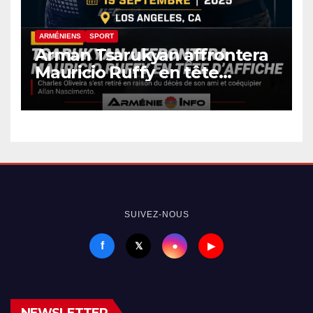
ARMÉNIENS
SPORT
Arman Tsarukyan affrontera
Mauricio Ruffy en tête
d’affiche de l’UFC 331
SUIVEZ-NOUS
f
●
𝕏
▶