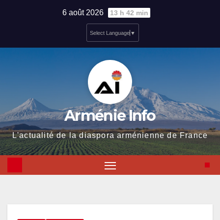
Skip
6 août 2026
13 h 42 min
to
Select Language
▼
content
Arménie Info
L'actualité de la diaspora arménienne de France