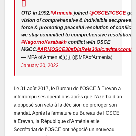
OTD in 1992,
#Armenia
joined
@OSCE
/
#CSCE
gui
vision of comprehensive & indivisible sec,prevent
force & promoting peaceful resolution of conflict
we stay committed to comprehensive resolution o
#NagornoKarabakh
conflict w/in OSCE
MGCC.
#ARMOSCE30
#DipRels30
pic.twitter.com/
— MFA of Armenia🇦🇲 (@MFAofArmenia)
January 30, 2022
Le 31 août 2017, le Bureau de l’OSCE à Erevan a
interrompu ses opérations après que l’Azerbaïdjan
a opposé son veto à la décision de proroger son
mandat. Après la fermeture du Bureau de l’OSCE
à Erevan, la République d’Arménie et le
Secrétariat de l’OSCE ont négocié un nouveau