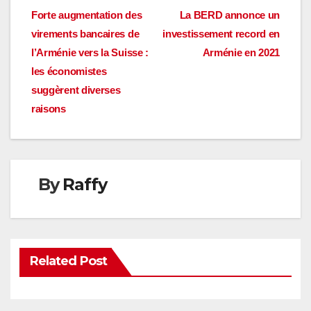
Navigation
Forte augmentation des
La BERD annonce un
virements bancaires de
investissement record en
de
l’Arménie vers la Suisse :
Arménie en 2021
l’article
les économistes
suggèrent diverses
raisons
By
Raffy
Related Post