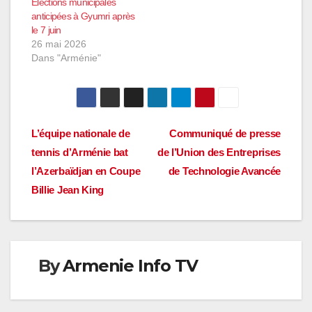
Élections municipales
anticipées à Gyumri après
le 7 juin
26 mai 2026
Dans "Arménie"
Navigation
L’équipe nationale de
Communiqué de presse
tennis d’Arménie bat
de l’Union des Entreprises
de
l’Azerbaïdjan en Coupe
de Technologie Avancée
l’article
Billie Jean King
By
Armenie Info TV