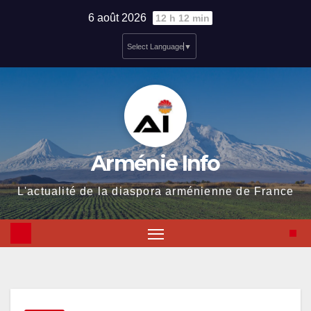
Skip
6 août 2026
12 h 12 min
to
Select Language
▼
content
Arménie Info
L'actualité de la diaspora arménienne de France