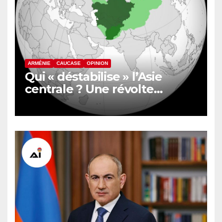
ARMÉNIE
CAUCASE
OPINION
Qui « déstabilise » l’Asie
centrale ? Une révolte
inquiète le nord de
l’Afghanistan