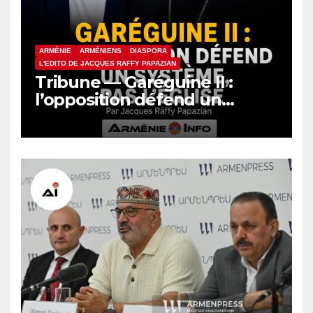
ARMÉNIE
ARMÉNIENS
DIASPORA
L'EDITO DE JACQUES RAFFY PAPAZIAN
Tribune — Garéguine II :
l’opposition défend un
système, pas l’Église