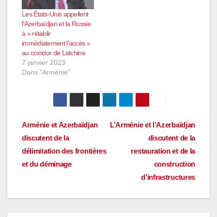
Les États-Unis appellent
l’Azerbaïdjan et la Russie
à « rétablir
immédiatement l’accès »
au corridor de Latchine
7 janvier 2023
Dans "Arménie"
Navigation
Arménie et Azerbaïdjan
L’Arménie et l’Azerbaïdjan
discutent de la
discutent de la
de
délimitation des frontières
restauration et de la
l’article
et du déminage
construction
d’infrastructures