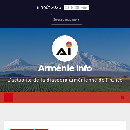
Skip
8 août 2026
13 h 26 min
to
Select Language
▼
content
Arménie Info
L'actualité de la diaspora arménienne de France