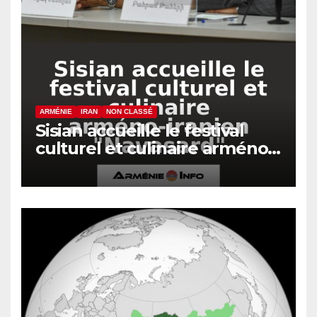
ARMÉNIE
IRAN
NON CLASSÉ
Sisian accueille le festival
culturel et culinaire arméno-
iranien « Navasard »