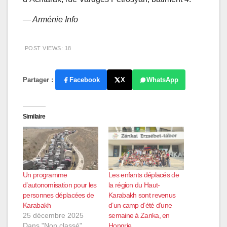
— Arménie Info
POST VIEWS:
18
Partager :
Facebook
X
WhatsApp
Similaire
Un programme
Les enfants déplacés de
d’autonomisation pour les
la région du Haut-
personnes déplacées de
Karabakh sont revenus
Karabakh
d’un camp d’été d’une
25 décembre 2025
semaine à Zanka, en
Dans "Non classé"
Hongrie