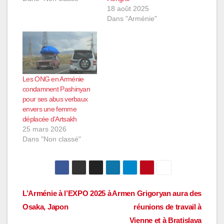
18 août 2025
Dans "Arménie"
Les ONG en Arménie
condamnent Pashinyan
pour ses abus verbaux
envers une femme
déplacée d’Artsakh
25 mars 2026
Dans "Non classé"
Navigation
L’Arménie à l’EXPO 2025 à
Armen Grigoryan aura des
Osaka, Japon
réunions de travail à
de
Vienne et à Bratislava