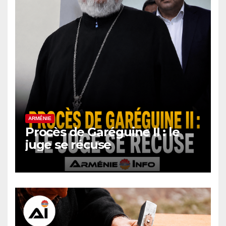
ARMÉNIE
Procès de Garéguine II : le
juge se récuse