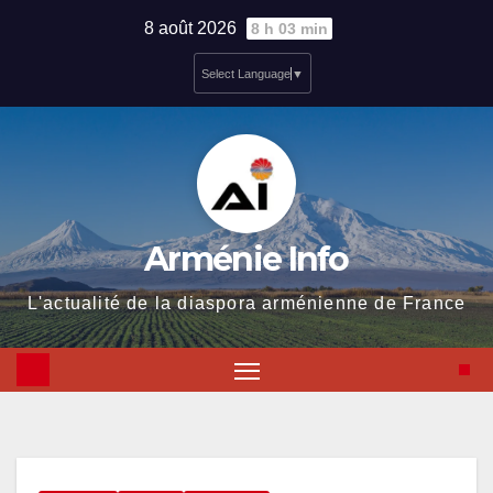
Skip
8 août 2026
8 h 03 min
to
Select Language
▼
content
Arménie Info
L'actualité de la diaspora arménienne de France