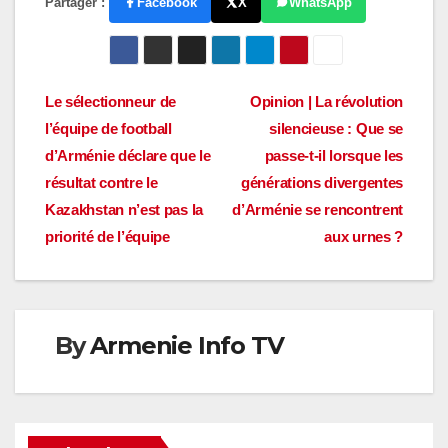
Partager :
Facebook
X
WhatsApp
Navigation
Le sélectionneur de
Opinion | La révolution
l’équipe de football
silencieuse : Que se
de
d’Arménie déclare que le
passe-t-il lorsque les
l’article
résultat contre le
générations divergentes
Kazakhstan n’est pas la
d’Arménie se rencontrent
priorité de l’équipe
aux urnes ?
By
Armenie Info TV