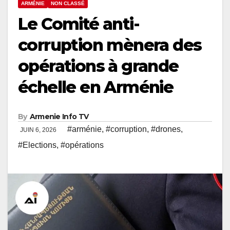
ARMÉNIE
NON CLASSÉ
Le Comité anti-
corruption mènera des
opérations à grande
échelle en Arménie
By
Armenie Info TV
#arménie
,
#corruption
,
#drones
,
JUIN 6, 2026
#Elections
,
#opérations