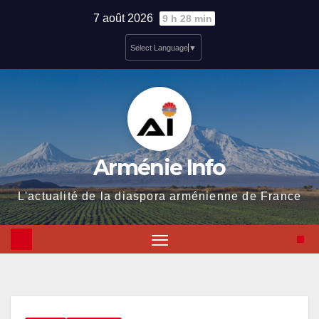
Skip
7 août 2026
9 h 28 min
to
Select Language
▼
content
Arménie Info
L'actualité de la diaspora arménienne de France