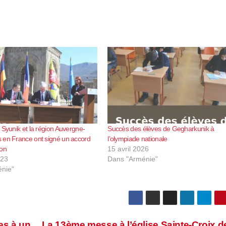
 Syunik et la région Auvergne-
Succès des élèves de Gegharkunik à
 en France ont signé un accord
l’olympiade nationale
ion
15 avril 2026
023
Dans "Arménie"
nie"
es à un
La 13ème messe à l’église Sainte-Croix de 