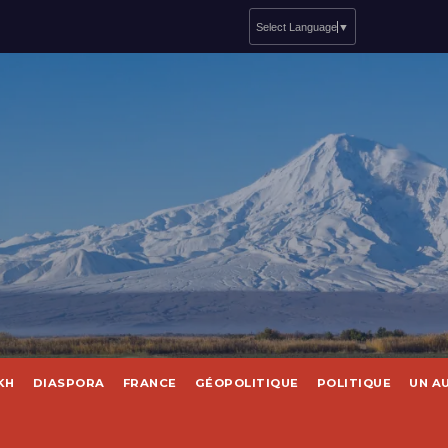
Select Language
▼
KH
DIASPORA
FRANCE
GÉOPOLITIQUE
POLITIQUE
UN A