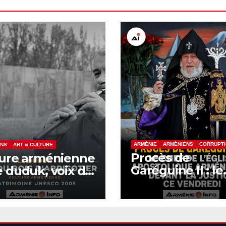
ARMÉNIE
ARMÉNIENS
CORRUPT
ENS
ART & CULTURE
Procès de
ture arménienne
Garéguine II : le
 duduk, voix du
chef de l’Église
 d’abricotier
apostolique
arménienne de
la justice ce