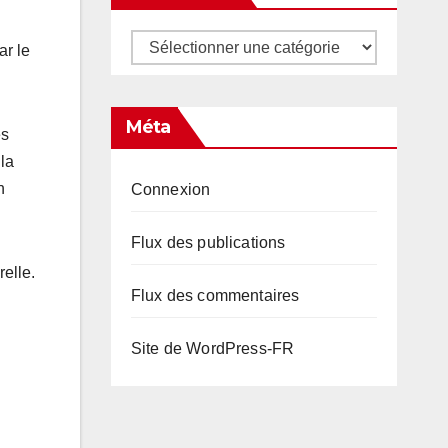
Catégories
ar le
Méta
es
 la
n
Connexion
Flux des publications
elle.
Flux des commentaires
Site de WordPress-FR