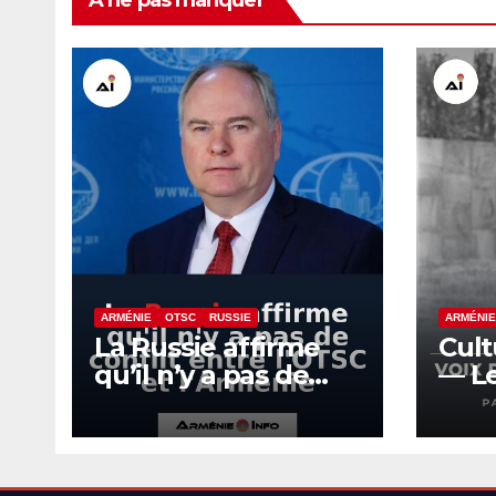
À ne pas manquer
ARMÉNIE
OTSC
RUSSIE
ARMÉNI
La Russie affirme
Cul
qu’il n’y a pas de
— Le
conflit entre l’OTSC
bois
et l’Arménie