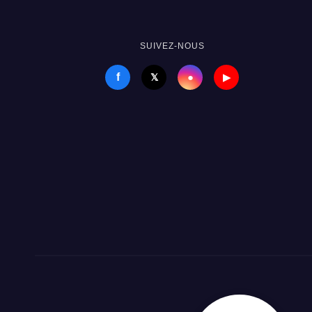
SUIVEZ-NOUS
f
●
𝕏
▶