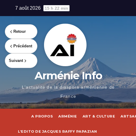
Skip
7 août 2026
15 h 22 min
to
content
Retour
Précédent
Suivant
Arménie Info
L'actualité de la diaspora arménienne de
France
A PROPOS
ARMÉNIE
ART & CULTURE
ARTSA
L’EDITO DE JACQUES RAFFY PAPAZIAN