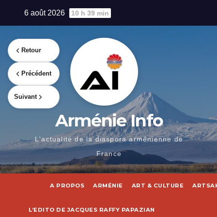
Skip
6 août 2026
10 h 39 min
to
content
Retour
Précédent
Suivant
Arménie Info
L'actualité de la diaspora arménienne de
France
A PROPOS
ARMÉNIE
ART & CULTURE
ARTSA
L’EDITO DE JACQUES RAFFY PAPAZIAN