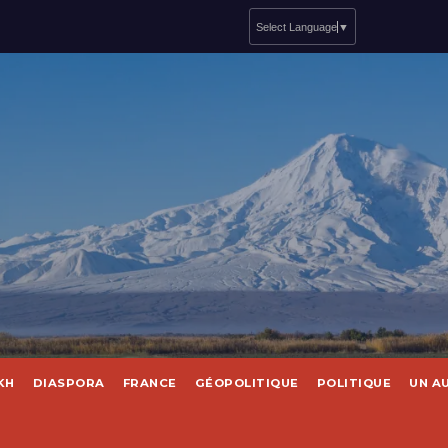
Select Language
▼
KH
DIASPORA
FRANCE
GÉOPOLITIQUE
POLITIQUE
UN A