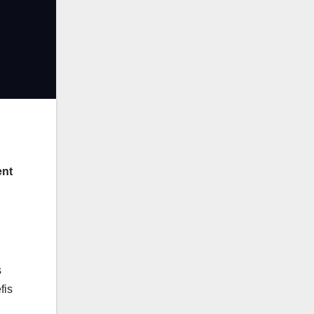
ent
s
fis