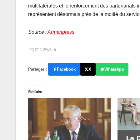
multilatérales et le renforcement des partenariat
représentent désormais près de la moitié du service
Source :
Armenpress
POST VIEWS:
9
Partager :
Facebook
X
WhatsApp
Similaire