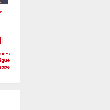
la
aires
légué
urope