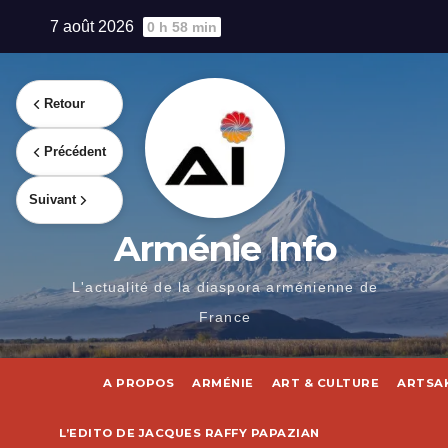
Skip
7 août 2026
0 h 58 min
to
content
Retour
Précédent
Suivant
Arménie Info
L'actualité de la diaspora arménienne de
France
A PROPOS
ARMÉNIE
ART & CULTURE
ARTSA
L’EDITO DE JACQUES RAFFY PAPAZIAN