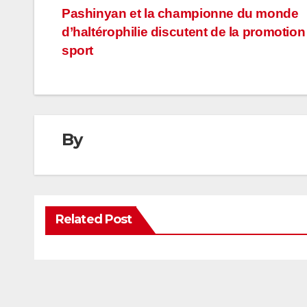
Navigation
Pashinyan et la championne du monde
d’haltérophilie discutent de la promotion
de
sport
l’article
By
Related Post