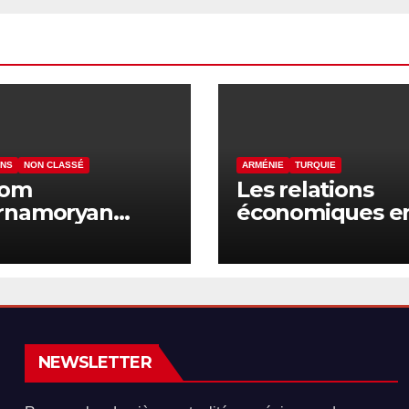
ENS
NON CLASSÉ
ARMÉNIE
TURQUIE
yom
Les relations
rnamoryan
économiques e
once des actes
l’Arménie et la
hooliganisme
Turquie en voie
re les
normalisation
niens en Israël
NEWSLETTER