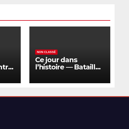
NON CLASSÉ
Ce jour dans
ntre
l’histoire — Bataille
de Kurekdere près
 de
d’Alexandropol