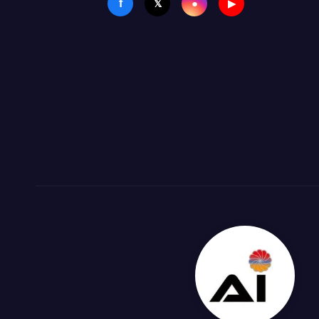
f
●
𝕏
▶