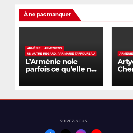
À ne pas manquer
ARMÉNIE
ARMÉNIENS
UN AUTRE REGARD, PAR MARIE TAFFOUREAU
ARMÉNI
L’Arménie noie
Art
parfois ce qu’elle ne
Che
sait pas nommer
dén
de 
cont
Armé
SUIVEZ-NOUS