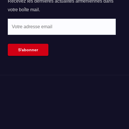
Recevez les dernières actualités arméniennes dans
votre boîte mail.
Votre
adresse
email
S'abonner