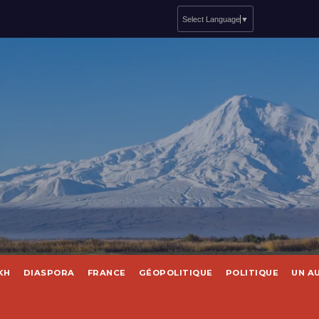
Select Language
▼
KH
DIASPORA
FRANCE
GÉOPOLITIQUE
POLITIQUE
UN A