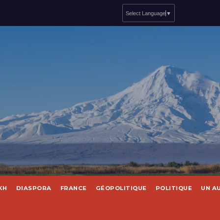
Select Language
▼
KH
DIASPORA
FRANCE
GÉOPOLITIQUE
POLITIQUE
UN A