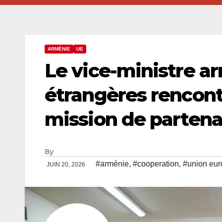
ARMÉNIE
UE
Le vice-ministre a
étrangères rencont
mission de partenar
By
#arménie
,
#cooperation
,
#union eu
JUIN 20, 2026