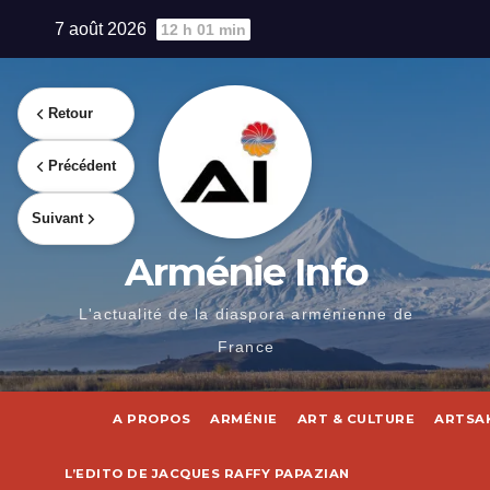
Skip
7 août 2026
12 h 01 min
to
content
Retour
Précédent
Suivant
Arménie Info
L'actualité de la diaspora arménienne de
France
A PROPOS
ARMÉNIE
ART & CULTURE
ARTSA
L’EDITO DE JACQUES RAFFY PAPAZIAN