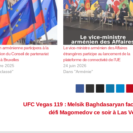
n arménienne participera à la
Le vice-ministre arménien des Affaires
ion du Conseil de partenariat
étrangères participe au lancement de la
à Bruxelles
plateforme de connectivité de l’UE
re 2025
24 juin 2026
classé"
Dans "Arménie"
UFC Vegas 119 : Melsik Baghdasaryan fa
défi Magomedov ce soir à Las 