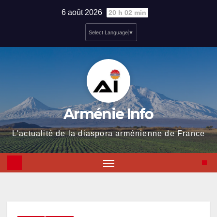
Skip
6 août 2026
20 h 02 min
to
Select Language
▼
content
Arménie Info
L'actualité de la diaspora arménienne de France