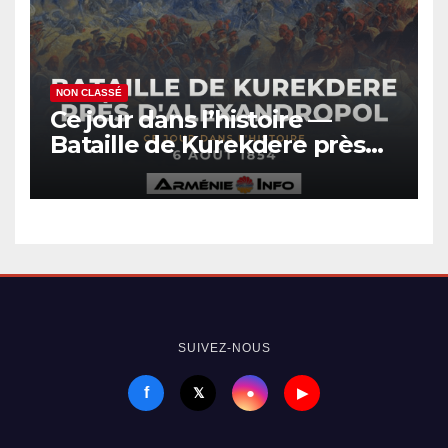
NON CLASSÉ
Ce jour dans l’histoire —
Bataille de Kurekdere près
d’Alexandropol
SUIVEZ-NOUS
f
●
𝕏
▶