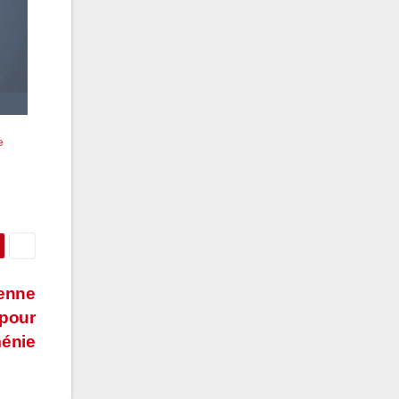
e
éenne
 pour
ménie