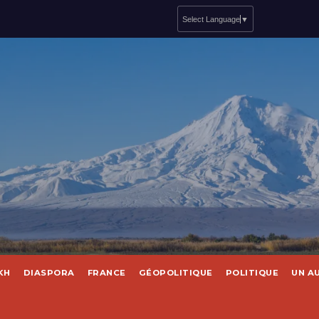
Select Language
▼
KH
DIASPORA
FRANCE
GÉOPOLITIQUE
POLITIQUE
UN A