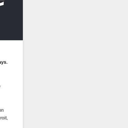
ays.
e
on
oit,