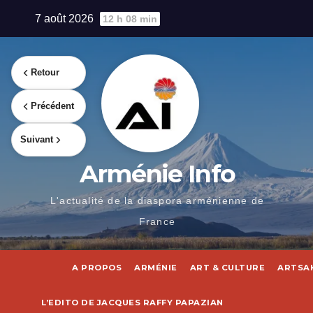
Skip
7 août 2026
12 h 08 min
to
content
Retour
Précédent
Suivant
Arménie Info
L'actualité de la diaspora arménienne de
France
A PROPOS
ARMÉNIE
ART & CULTURE
ARTSA
L’EDITO DE JACQUES RAFFY PAPAZIAN