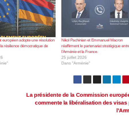
t européen adopte une résolution
Nikol Pachinian et Emmanuel Macron
 la résilience démocratique de
réaffirment le partenariat stratégique entr
l’Arménie et la France.
26
25 juillet 2026
nie"
Dans "Arménie"
La présidente de la Commission europ
commente la libéralisation des visas
l’Ar