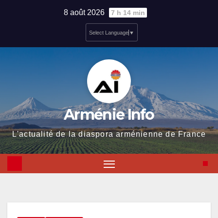
Skip
8 août 2026
7 h 14 min
to
Select Language
▼
content
Arménie Info
L'actualité de la diaspora arménienne de France