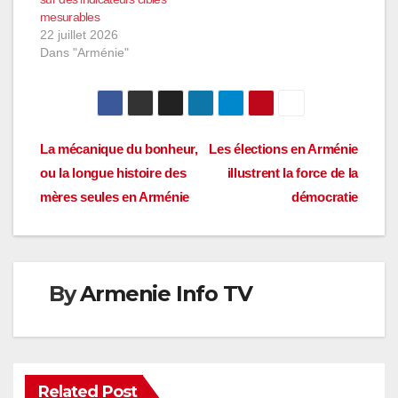
mesurables
22 juillet 2026
Dans "Arménie"
Navigation
La mécanique du bonheur,
Les élections en Arménie
ou la longue histoire des
illustrent la force de la
de
mères seules en Arménie
démocratie
l’article
By
Armenie Info TV
Related Post