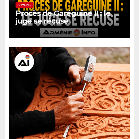
ARMÉNIE
Procès de Garéguine II : le
juge se récuse