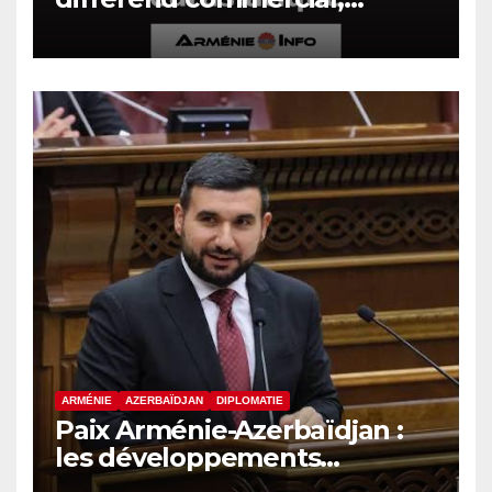
assistera à la session du
Conseil intergouvernemental
eurasiatique
ARMÉNIE
AZERBAÏDJAN
DIPLOMATIE
Paix Arménie-Azerbaïdjan :
les développements
internationaux pèsent sur la