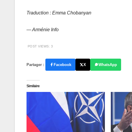
Traduction : Emma Chobanyan
— Arménie Info
POST VIEWS:
3
Partager :
Facebook
X
WhatsApp
Similaire