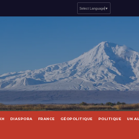
Select Language
▼
KH
DIASPORA
FRANCE
GÉOPOLITIQUE
POLITIQUE
UN A