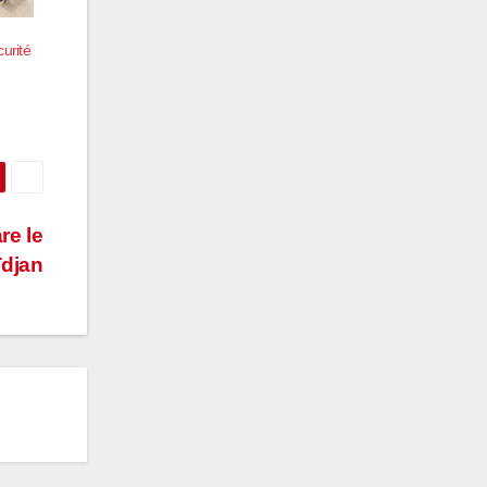
urité
re le
ïdjan