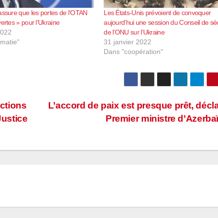
assure que les portes de l’OTAN
Les États-Unis prévoient de convoquer
ertes » pour l’Ukraine
aujourd’hui une session du Conseil de séc
2022
de l’ONU sur l’Ukraine
omatie"
31 janvier 2022
Dans "coopération"
ctions
L’accord de paix est presque prêt, décla
Justice
Premier ministre d’Azerba