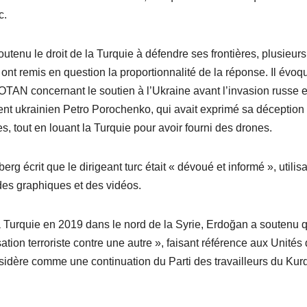
c.
utenu le droit de la Turquie à défendre ses frontières, plusieurs
, ont remis en question la proportionnalité de la réponse. Il évoq
TAN concernant le soutien à l’Ukraine avant l’invasion russe 
ent ukrainien Petro Porochenko, qui avait exprimé sa déception
es, tout en louant la Turquie pour avoir fourni des drones.
g écrit que le dirigeant turc était « dévoué et informé », utilis
des graphiques et des vidéos.
 la Turquie en 2019 dans le nord de la Syrie, Erdoğan a soutenu 
ation terroriste contre une autre », faisant référence aux Unités
idère comme une continuation du Parti des travailleurs du Kur