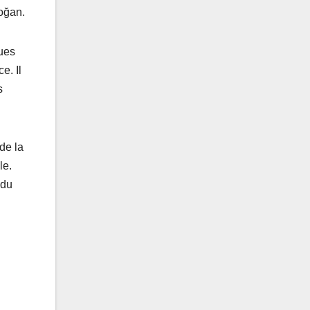
doğan.
ques
e. Il
s
de la
le.
 du