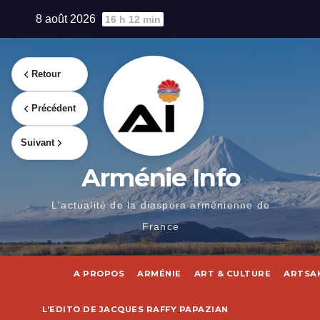
Skip
8 août 2026
16 h 12 min
to
content
Retour
Précédent
Suivant
Arménie Info
L'actualité de la diaspora arménienne de
France
A PROPOS
ARMÉNIE
ART & CULTURE
ARTSA
L’EDITO DE JACQUES RAFFY PAPAZIAN