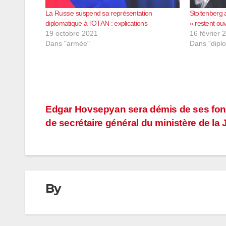
La Russie suspend sa représentation
Stoltenberg 
diplomatique à l’OTAN : explications
« restent ouv
19 octobre 2021
16 février 
Dans "armée"
Dans "dipl
Navigation
Edgar Hovsepyan sera démis de ses fon
de secrétaire général du ministère de la 
de
l’article
By