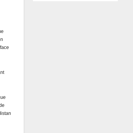
ue
en
 face
ant
que
 de
distan