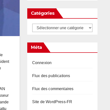
Catégories
Catégories
Méta
de
sident
Connexion
e
Flux des publications
TAN
Flux des commentaires
sseur
Site de WordPress-FR
lande
attu