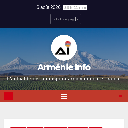
Skip
6 août 2026
23 h 11 min
to
Select Language
▼
content
Arménie Info
L'actualité de la diaspora arménienne de France