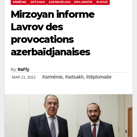
ARMÉNIE
ARTSAKH
AZERBAÏDJAN
DIPLOMATIE
RUSSIE
Mirzoyan informe
Lavrov des
provocations
azerbaïdjanaises
By
Raffy
#arménie
,
#artsakh
,
#diplomatie
MAR 21, 2022