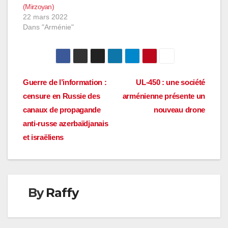
(Mirzoyan)
22 mars 2022
Dans "Arménie"
Navigation
Guerre de l’information :
UL-450 : une société
censure en Russie des
arménienne présente un
de
canaux de propagande
nouveau drone
l’article
anti-russe azerbaïdjanais
et israëliens
By
Raffy