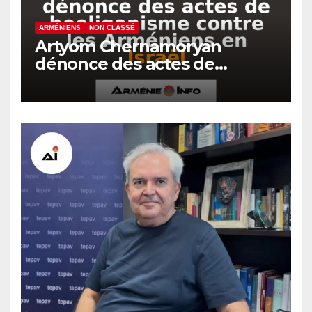
ARMÉNIENS
NON CLASSÉ
Artyom Chernamoryan
dénonce des actes de
hooliganisme contre les
Arméniens en Israël