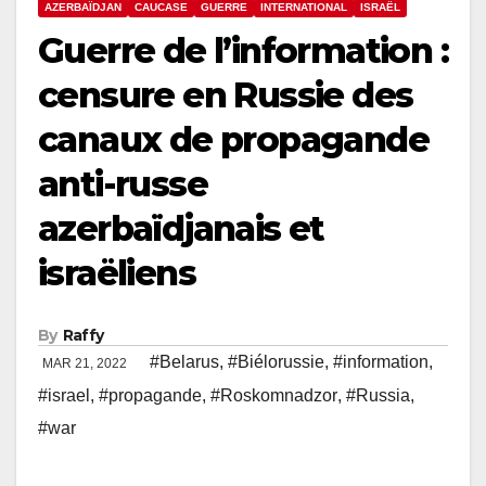
AZERBAÏDJAN
CAUCASE
GUERRE
INTERNATIONAL
ISRAËL
Guerre de l’information :
censure en Russie des
canaux de propagande
anti-russe
azerbaïdjanais et
israëliens
By
Raffy
#Belarus
,
#Biélorussie
,
#information
,
MAR 21, 2022
#israel
,
#propagande
,
#Roskomnadzor
,
#Russia
,
#war