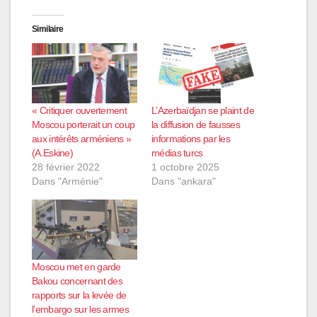
Similaire
« Critiquer ouvertement
L’Azerbaïdjan se plaint de
Moscou porterait un coup
la diffusion de fausses
aux intérêts arméniens »
informations par les
(A.Eskine)
médias turcs
28 février 2022
1 octobre 2025
Dans "Arménie"
Dans "ankara"
Moscou met en garde
Bakou concernant des
rapports sur la levée de
l’embargo sur les armes