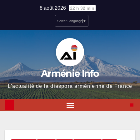
Skip
8 août 2026
22 h 32 min
to
Select Language
▼
content
Arménie Info
L'actualité de la diaspora arménienne de France