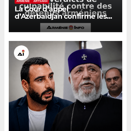
ARMÉNIE
ARTSAKH
La Cour d’appel
d’Azerbaïdjan confirme les
verdicts de culpabilité contre
des détenus arméniens