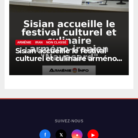
ARMÉNIE
IRAN
NON CLASSÉ
Sisian accueille le festival
culturel et culinaire arméno-
iranien « Navasard »
SUIVEZ-NOUS
f
●
𝕏
▶