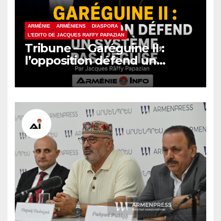
ARMÉNIE
ARMÉNIENS
DIASPORA
L'EDITO DE JACQUES RAFFY PAPAZIAN
Tribune — Garéguine II :
l’opposition défend un
système, pas l’Église