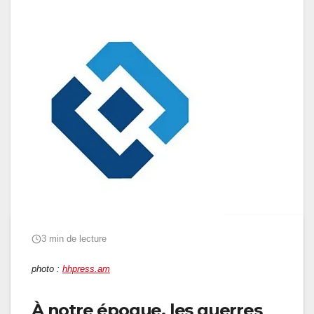
3 min de lecture
photo :
hhpress.am
À notre époque, les guerres