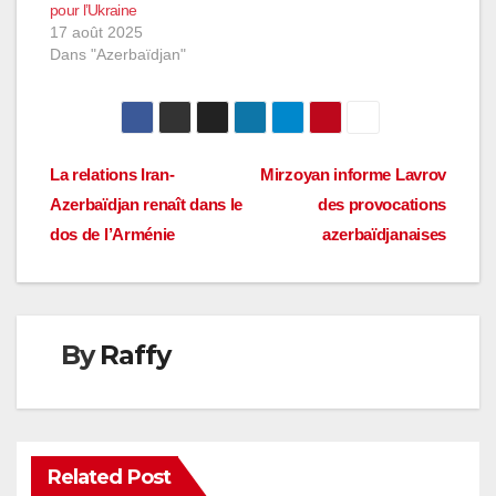
pour l’Ukraine
17 août 2025
Dans "Azerbaïdjan"
Navigation
La relations Iran-
Mirzoyan informe Lavrov
Azerbaïdjan renaît dans le
des provocations
de
dos de l’Arménie
azerbaïdjanaises
l’article
By
Raffy
Related Post