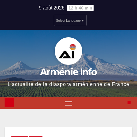
Skip
9 août 2026
12 h 46 min
to
Select Language
▼
content
Arménie Info
L'actualité de la diaspora arménienne de France