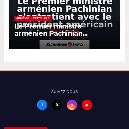
ARMÉNIE
ETATS UNIS
Le Premier ministre
arménien Pachinian
s’entretient avec le président
américain Trump
SUIVEZ-NOUS
f
●
𝕏
▶