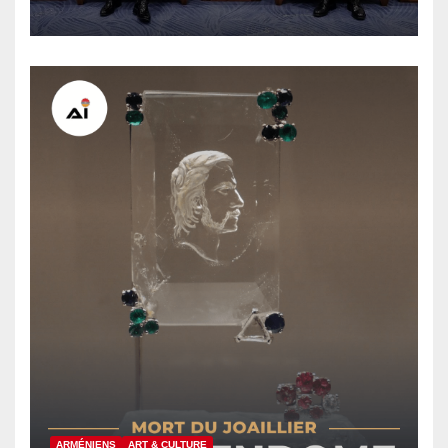
sanctions russes, selon
Hovsep Khurshudyan
ARMÉNIENS
ART & CULTURE