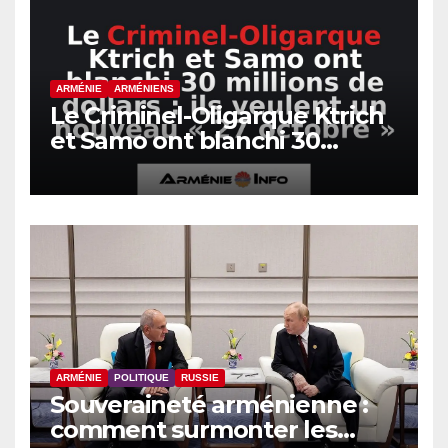
ARMÉNIE
ARMÉNIENS
Le Criminel-Oligarque Ktrich
et Samo ont blanchi 30
millions de dollars : ils
veulent un nouveau « 27
octobre »
ARMÉNIE
POLITIQUE
RUSSIE
Souveraineté arménienne :
comment surmonter les