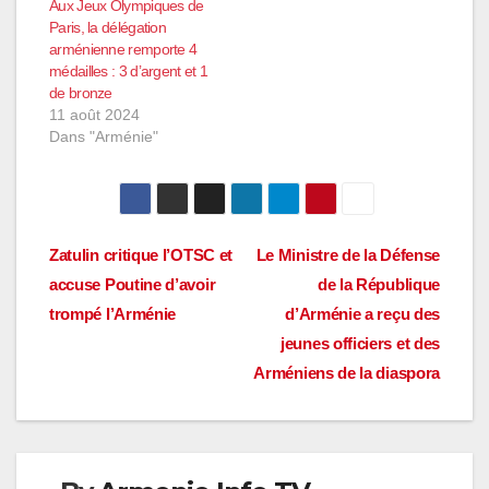
Aux Jeux Olympiques de
Paris, la délégation
arménienne remporte 4
médailles : 3 d’argent et 1
de bronze
11 août 2024
Dans "Arménie"
Navigation
Zatulin critique l’OTSC et
Le Ministre de la Défense
accuse Poutine d’avoir
de la République
de
trompé l’Arménie
d’Arménie a reçu des
l’article
jeunes officiers et des
Arméniens de la diaspora