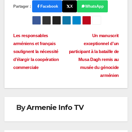
Partager :
Facebook
X
WhatsApp
Navigation
Les responsables
Un manuscrit
arméniens et français
exceptionnel d’un
de
soulignent la nécessité
participant à la bataille de
l’article
d’élargir la coopération
Musa Dagh remis au
commerciale
musée du génocide
arménien
By
Armenie Info TV