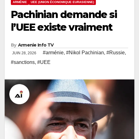
ARMÉNIE
UEE (UNION ÉCONOMIQUE EURASIENNE)
Pachinian demande si
l’UEE existe vraiment
By
Armenie Info TV
#arménie
,
#Nikol Pachinian
,
#Russie
,
JUIN 28, 2026
#sanctions
,
#UEE