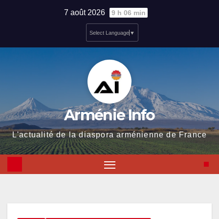
Skip
7 août 2026
9 h 06 min
to
Select Language
▼
content
Arménie Info
L'actualité de la diaspora arménienne de France