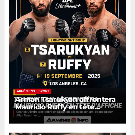
ARMÉNIENS
SPORT
Arman Tsarukyan affrontera
Mauricio Ruffy en tête
d’affiche de l’UFC 331