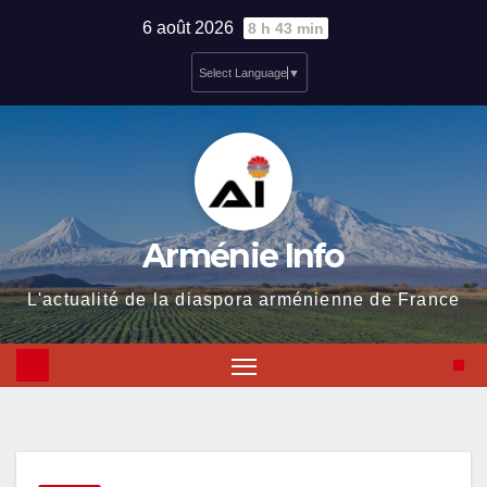
Skip
6 août 2026
8 h 43 min
to
Select Language
▼
content
Arménie Info
L'actualité de la diaspora arménienne de France