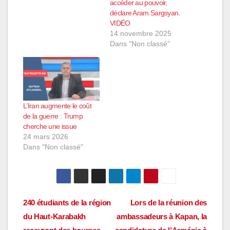
accéder au pouvoir,
déclare Aram Sargsyan.
VIDÉO
14 novembre 2025
Dans "Non classé"
L’Iran augmente le coût
de la guerre : Trump
cherche une issue
24 mars 2026
Dans "Non classé"
Navigation
240 étudiants de la région
Lors de la réunion des
du Haut-Karabakh
ambassadeurs à Kapan, la
de