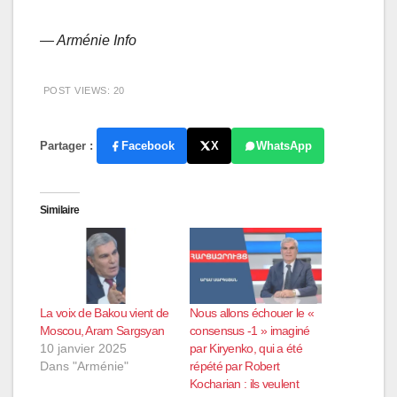
— Arménie Info
POST VIEWS:
20
Partager :
Facebook
X
WhatsApp
Similaire
La voix de Bakou vient de
Nous allons échouer le «
Moscou, Aram Sargsyan
consensus -1 » imaginé
10 janvier 2025
par Kiryenko, qui a été
Dans "Arménie"
répété par Robert
Kocharian : ils veulent