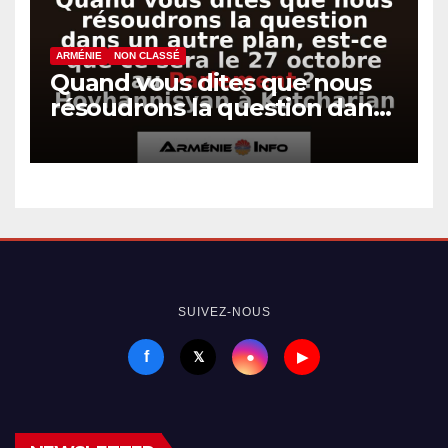
ARMÉNIE
NON CLASSÉ
Quand vous dites que nous
résoudrons la question dans
un autre plan, est-ce que ce
sera le 27 octobre au
Parlement ? Hovhannisyan à
Kotcharian
SUIVEZ-NOUS
f
●
𝕏
▶