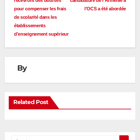
recevront des bourses
candidature de l’Arménie à
l’article
pour compenser les frais
l’OCS a été abordée
de scolarité dans les
établissements
d’enseignement supérieur
By
Related Post