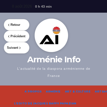
Skip
8 août 2026
0 h 43 min
to
content
Retour
Précédent
Suivant
Arménie Info
L'actualité de la diaspora arménienne de
France
A PROPOS
ARMÉNIE
ART & CULTURE
ARTSA
L’EDITO DE JACQUES RAFFY PAPAZIAN