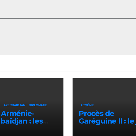
AZERBAÏDJAN
DIPLOMATIE
ARMÉNIE
 Arménie-
Procès de
baïdjan : les
Garéguine II : le
eloppements
se récuse