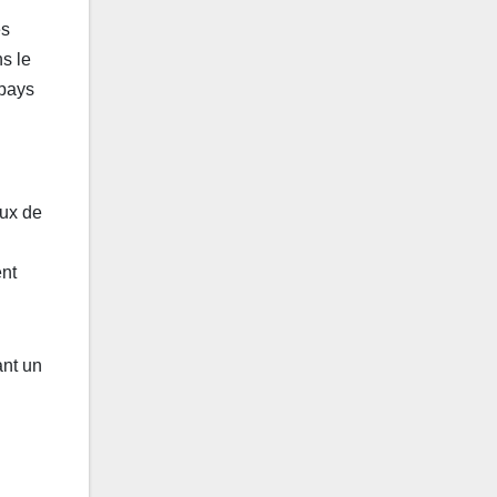
es
s le
 pays
aux de
nt
ant un