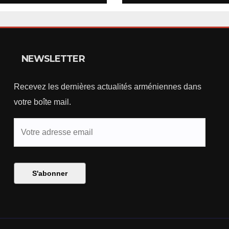
rnationaux
nt sur la
ature finale
NEWSLETTER
Recevez les dernières actualités arméniennes dans
votre boîte mail.
Votre
adresse
email
S'abonner