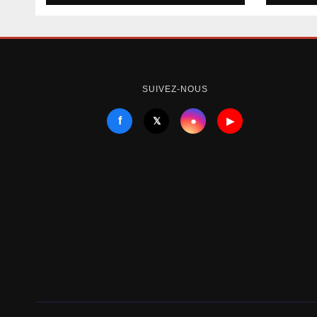
assistera à la session
inte
du Conseil
pèse
intergouvernement
sign
al eurasiatique
SUIVEZ-NOUS
f
●
𝕏
▶