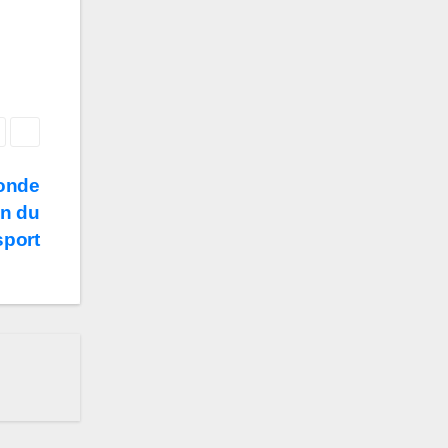
monde
on du
sport