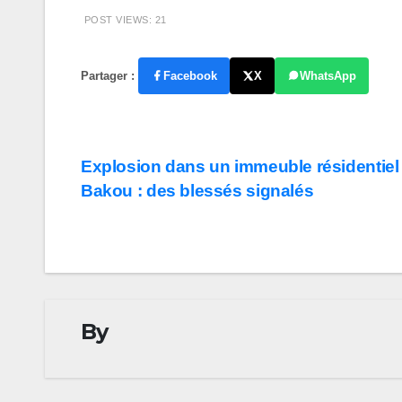
POST VIEWS:
21
Partager :
Facebook
X
WhatsApp
Navigation
Explosion dans un immeuble résidentiel
Bakou : des blessés signalés
de
l’article
By