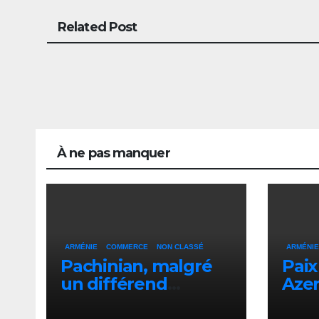
Related Post
À ne pas manquer
ARMÉNIE
COMMERCE
NON CLASSÉ
ARMÉNIE
Pachinian, malgré
Paix
un différend
Azer
commercial,
dév