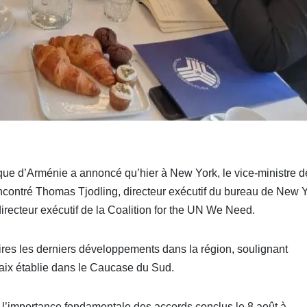
ique d’Arménie a annoncé qu’hier à New York, le vice-ministre d
ncontré Thomas Tjodling, directeur exécutif du bureau de New 
recteur exécutif de la Coalition for the UN We Need.
es les derniers développements dans la région, soulignant
 paix établie dans le Caucase du Sud.
é l’importance fondamentale des accords conclus le 8 août à