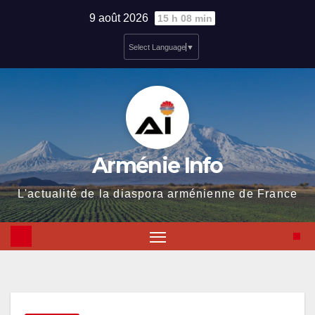
Skip
9 août 2026
15 h 08 min
to
Select Language
▼
content
Arménie Info
L'actualité de la diaspora arménienne de France