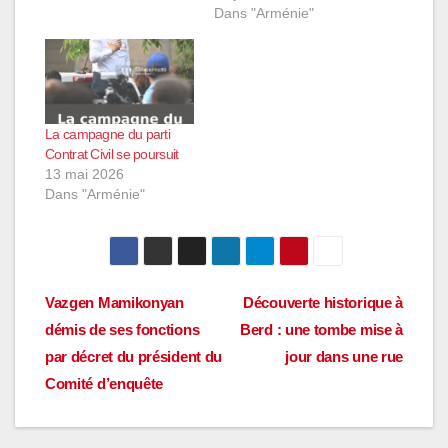
Dans "Arménie"
La campagne du parti
Contrat Civil se poursuit
13 mai 2026
Dans "Arménie"
Navigation
Vazgen Mamikonyan
Découverte historique à
démis de ses fonctions
Berd : une tombe mise à
de
par décret du président du
jour dans une rue
l’article
Comité d’enquête