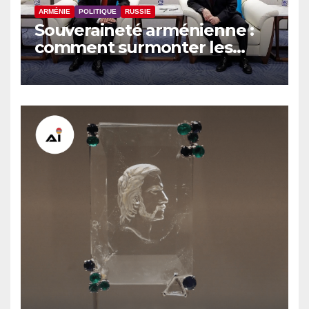
ARMÉNIE
POLITIQUE
RUSSIE
Souveraineté arménienne :
comment surmonter les
sanctions russes, selon
Hovsep Khurshudyan