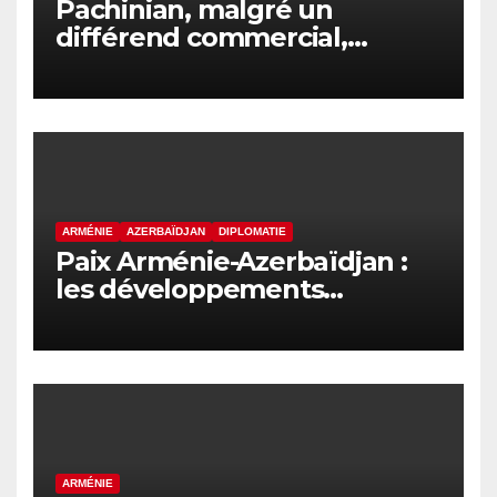
Pachinian, malgré un
différend commercial,
assistera à la session du
Conseil intergouvernemental
eurasiatique
ARMÉNIE
AZERBAÏDJAN
DIPLOMATIE
Paix Arménie-Azerbaïdjan :
les développements
internationaux pèsent sur la
signature finale
ARMÉNIE