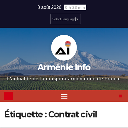
Skip
8 août 2026
0 h 23 min
to
Select Language
▼
content
Arménie Info
L'actualité de la diaspora arménienne de France
Étiquette :
Contrat civil