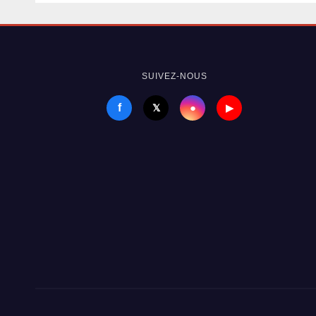
normalisation
SUIVEZ-NOUS
f
●
𝕏
▶