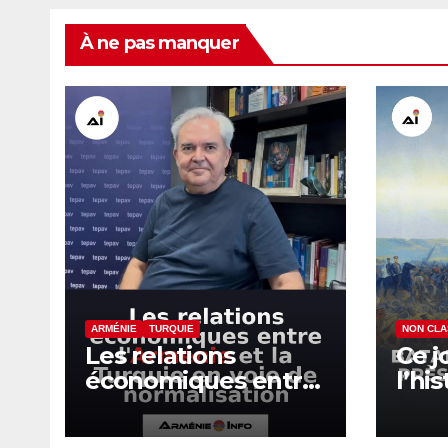
À ne pas manquer
ARMÉNIE
TURQUIE
NON CL
Les relations
Ce j
économiques entre
l’hi
l’Arménie et la
de K
Turquie en voie de
d’Al