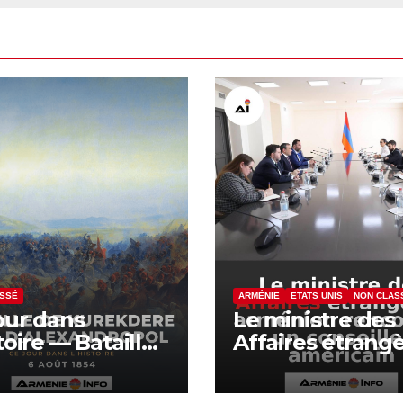
ASSÉ
ARMÉNIE
ETATS UNIS
NON CLAS
our dans
Le ministre des
stoire — Bataille
Affaires étrang
urekdere près
arménien renco
exandropol
un conseiller