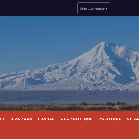
Select Language
▼
KH
DIASPORA
FRANCE
GÉOPOLITIQUE
POLITIQUE
UN A