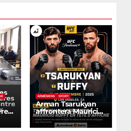
SÉ
ARMÉNIENS
SPORT
Arman Tsarukyan
ères
affrontera Mauricio
ntre
Ruffy en tête
d’affiche de l’UFC