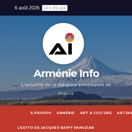
Skip
6 août 2026
14 h 09 min
to
content
Arménie Info
L'actualité de la diaspora arménienne de
France
A PROPOS
ARMÉNIE
ART & CULTURE
ARTSA
L’EDITO DE JACQUES RAFFY PAPAZIAN