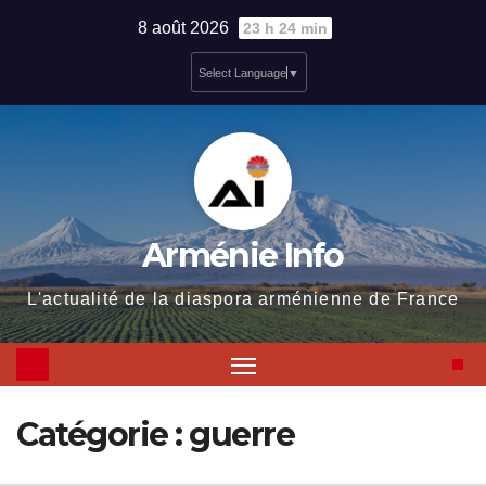
Skip
8 août 2026
23 h 24 min
to
Select Language
▼
content
Arménie Info
L'actualité de la diaspora arménienne de France
Catégorie :
guerre