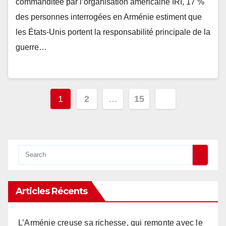
commanditée par l’organisation américaine IRI, 17 %
des personnes interrogées en Arménie estiment que
les États-Unis portent la responsabilité principale de la
guerre…
Pagination
1
2
…
15
des
publications
Articles Récents
L’Arménie creuse sa richesse, qui remonte avec le