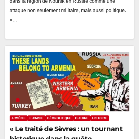
dans la région de Koursk en Russie comme une
attaque non seulement militaire, mais aussi politique.
«…
ARMÉNIE
EURASIE
GÉOPOLITIQUE
GUERRE
HISTOIRE
« Le traité de Sèvres : un tournant
historique dans la quête