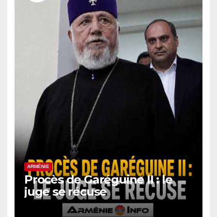
ARMÉNIE
Procès de Garéguine II : le
juge se récuse