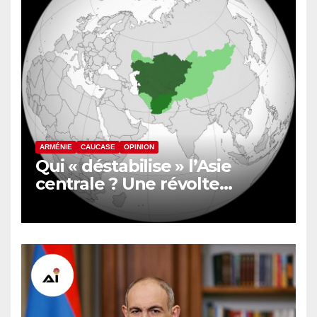
ARMÉNIE
CAUCASE
OPINION
Qui « déstabilise » l’Asie
centrale ? Une révolte
inquiète le nord de
l’Afghanistan