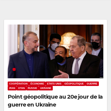
COOPÉRATION
ÉCONOMIE
ETATS UNIS
GÉOPOLITIQUE
GUERRE
IRAN
OTAN
RUSSIE
UKRAINE
Point géopolitique au 20e jour de la
guerre en Ukraine