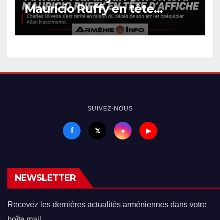
Mauricio Ruffy en tête
d’affiche de l’UFC 331
SUIVEZ-NOUS
f
●
𝕏
▶
NEWSLETTER
Recevez les dernières actualités arméniennes dans votre
boîte mail.