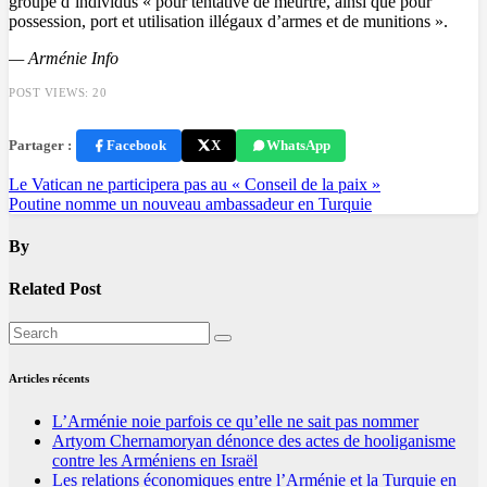
groupe d’individus « pour tentative de meurtre, ainsi que pour
possession, port et utilisation illégaux d’armes et de munitions ».
— Arménie Info
POST VIEWS:
20
Partager :
Facebook
X
WhatsApp
Navigation
Le Vatican ne participera pas au « Conseil de la paix »
Poutine nomme un nouveau ambassadeur en Turquie
de
l’article
By
Related Post
Articles récents
L’Arménie noie parfois ce qu’elle ne sait pas nommer
Artyom Chernamoryan dénonce des actes de hooliganisme
contre les Arméniens en Israël
Les relations économiques entre l’Arménie et la Turquie en