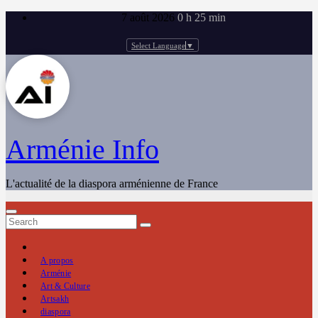
Skip
7 août 2026
0 h 25 min
to
content
Select Language
▼
Arménie Info
L'actualité de la diaspora arménienne de France
A propos
Arménie
Art & Culture
Artsakh
diaspora