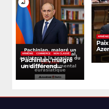
ARMÉNIE
Paix
Azer
dév
ARMÉNIE
COMMERCE
NON CLASSÉ
Pachinian, malgré
inte
un différend
pèse
commercial,
sign
assistera à la session
du Conseil
intergouvernement
al eurasiatique