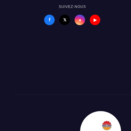
SUIVEZ-NOUS
f
●
𝕏
▶