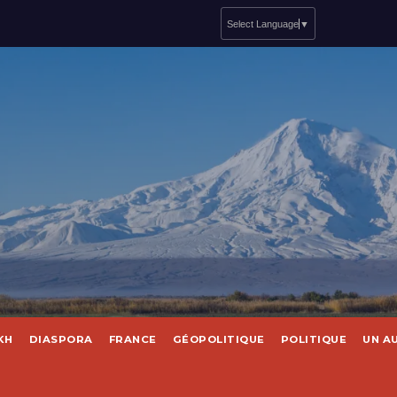
Select Language
▼
KH
DIASPORA
FRANCE
GÉOPOLITIQUE
POLITIQUE
UN A