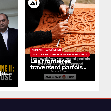
ARMÉNIE
ARMÉNIENS
UN AUTRE REGARD, PAR MARIE TAFFOUREAU
Les frontières
traversent parfois
 juge
les corps sans
passeport