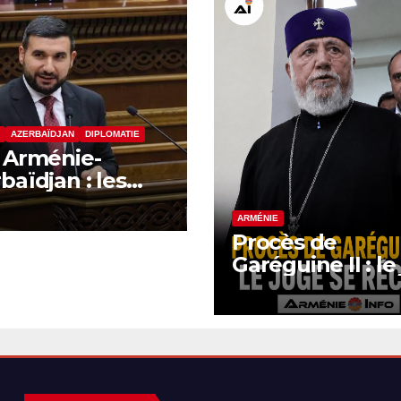
AZERBAÏDJAN
DIPLOMATIE
 Arménie-
baïdjan : les
eloppements
rnationaux
ARMÉNIE
Procès de
nt sur la
Garéguine II : le
ature finale
se récuse