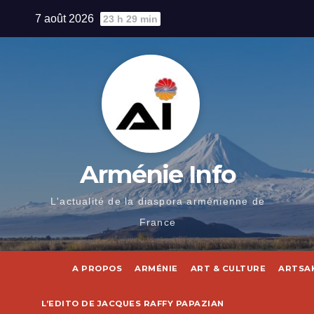
Skip
7 août 2026
23 h 29 min
to
content
Arménie Info
L'actualité de la diaspora arménienne de
France
A PROPOS
ARMÉNIE
ART & CULTURE
ARTSA
L’EDITO DE JACQUES RAFFY PAPAZIAN