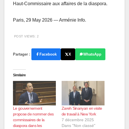
Haut-Commissaire aux affaires de la diaspora.
Paris, 29 May 2026 — Arménie Info.
POST VIEWS:
2
Partager :
Facebook
X
WhatsApp
Similaire
Le gouvernement
Zareh Sinanyan en visite
propose de nommer des
de travail à New York
commissaires de la
7 décembre 2025
diaspora dans les
Dans "Non classé"