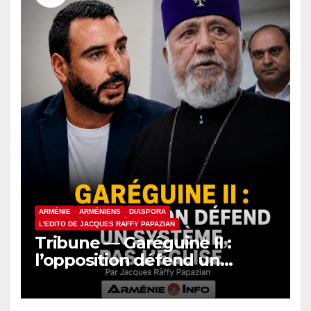
ARMÉNIE
ARMÉNIENS
DIASPORA
L'EDITO DE JACQUES RAFFY PAPAZIAN
Tribune — Garéguine II :
l’opposition défend un
système, pas l’Église