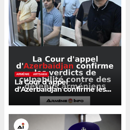
ARMÉNIE
ARTSAKH
La Cour d’appel
d’Azerbaïdjan confirme les
verdicts de culpabilité contre
des détenus arméniens