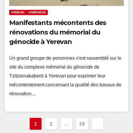
ARMÉNIE
ARMÉNIENS
Manifestants mécontents des
rénovations du mémorial du
génocide à Yerevan
Un grand groupe de personnes s'est rassemblé sur le
site du complexe mémorial du génocide de
Tzitzernakaberd à Yerevan pour exprimer leur
mécontentement concernant la qualité des travaux de
rénovation…
Pagination
1
2
…
16