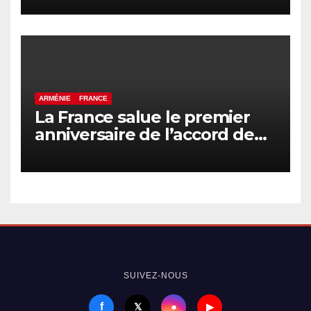
et le Président
azerbaïdjanais a eu lieu
ARMÉNIE
FRANCE
La France salue le premier
anniversaire de l’accord de
paix entre l’Arménie et
l’Azerbaïdjan
SUIVEZ-NOUS
f
●
𝕏
▶