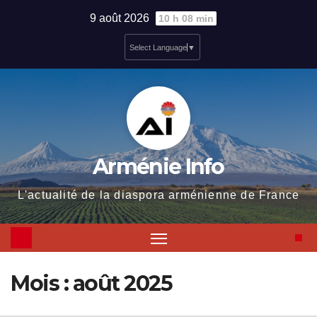
Skip
9 août 2026
10 h 08 min
to
Select Language
▼
content
Arménie Info
L'actualité de la diaspora arménienne de France
Mois :
août 2025