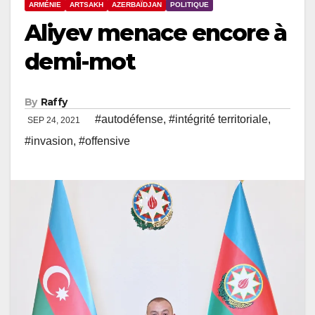
ARMÉNIE
ARTSAKH
AZERBAÏDJAN
POLITIQUE
Aliyev menace encore à
demi-mot
By
Raffy
#autodéfense
,
#intégrité territoriale
,
SEP 24, 2021
#invasion
,
#offensive