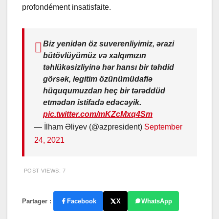
profondément insatisfaite.
Biz yenidən öz suverenliyimiz, ərazi
bütövlüyümüz və xalqımızın
təhlükəsizliyinə hər hansı bir təhdid
görsək, legitim özünümüdafiə
hüququmuzdan heç bir tərəddüd
etmədən istifadə edəcəyik.
pic.twitter.com/mKZcMxq4Sm
— İlham Əliyev (@azpresident)
September
24, 2021
POST VIEWS:
7
Partager :
Facebook
X
WhatsApp