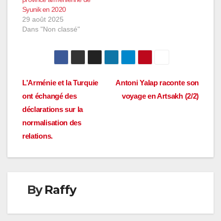
Syunik en 2020
29 août 2025
Dans "Non classé"
Navigation
L’Arménie et la Turquie
Antoni Yalap raconte son
ont échangé des
voyage en Artsakh (2/2)
de
déclarations sur la
l’article
normalisation des
relations.
By
Raffy