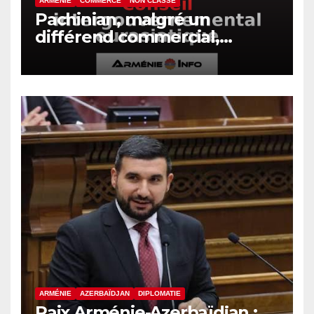
ARMÉNIE
COMMERCE
NON CLASSÉ
Pachinian, malgré un
différend commercial,
assistera à la session du
Conseil intergouvernemental
eurasiatique
ARMÉNIE
AZERBAÏDJAN
DIPLOMATIE
Paix Arménie-Azerbaïdjan :