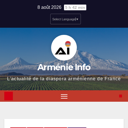
Skip
8 août 2026
5 h 42 min
to
Select Language
▼
content
Arménie Info
L'actualité de la diaspora arménienne de France