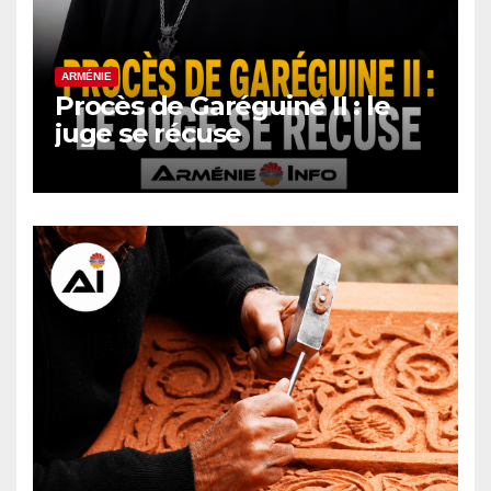
ARMÉNIE
Procès de Garéguine II : le
juge se récuse