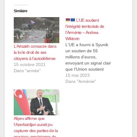
Similaire
L’UE soutient
l’intégrité territoriale de
l’Arménie – Andrea
Wiktorin
L'UE a fourni à Syunik
L’Artsakh consacre dans
un soutien de 55
la loi le droit de ses
millions d'euros,
citoyens à l’autodéfense
envoyant un signal clair
15 octobre 2021
que l'Union soutient
Dans "armée"
l'Arménie et son
15 mai 2023
intégrité territoriale.
Dans "Arménie"
C'est ce qu'a déclaré
aujourd'hui, 15 mai,
lors d'une conférence
de presse consacrée à
la Journée de l'Europe
et aux relations entre
Aliyev affirme que
l'Union européenne et
l’Azerbaïdjan aurait pu
l'Arménie, le…
capturer des parties de la
province arménienne de