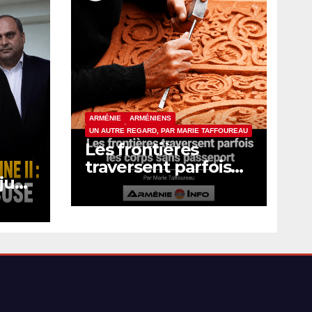
ARMÉNIE
ARMÉNIENS
UN AUTRE REGARD, PAR MARIE TAFFOUREAU
Les frontières
traversent parfois
 juge
les corps sans
passeport