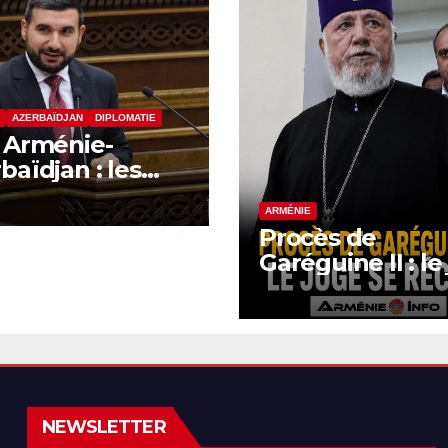
AZERBAÏDJAN
DIPLOMATIE
 Arménie-
baïdjan : les
eloppements
rnationaux
ARMÉNIE
Procès de
nt sur la
Garéguine II : le
ature finale
se récuse
NEWSLETTER