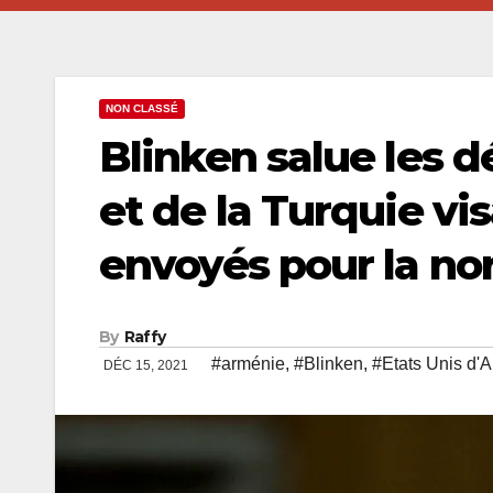
NON CLASSÉ
Blinken salue les d
et de la Turquie v
envoyés pour la no
By
Raffy
#arménie
,
#Blinken
,
#Etats Unis d'
DÉC 15, 2021