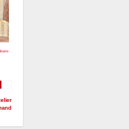
léaire
elier
mand