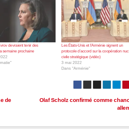
vrov devraient tenir des
Les États-Unis et l’Arménie signent un
la semaine prochaine
protocole d’accord sur la coopération nuc
2022
civile stratégique (vidéo)
omatie"
3 mai 2022
Dans "Arménie"
ne de
Olaf Scholz confirmé comme chanc
alle