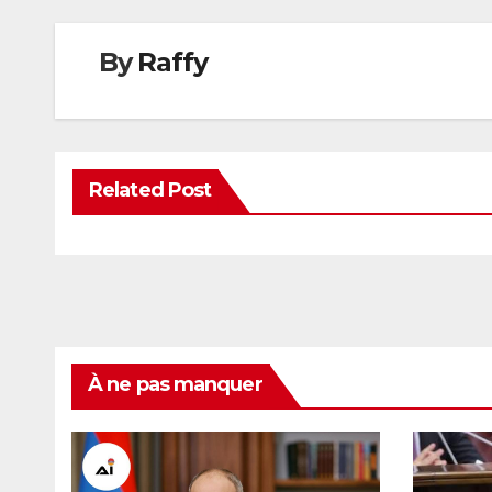
By
Raffy
Related Post
À ne pas manquer