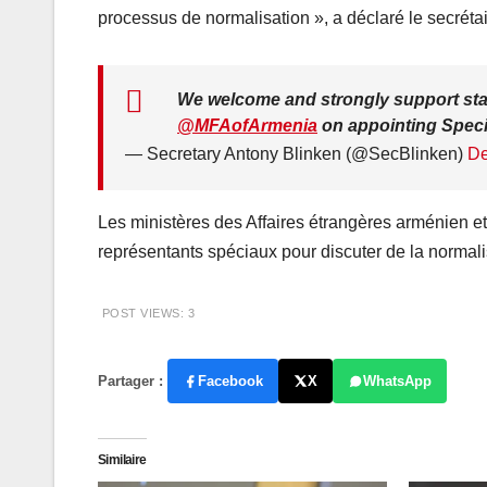
processus de normalisation », a déclaré le secrét
We welcome and strongly support sta
@MFAofArmenia
on appointing Speci
— Secretary Antony Blinken (@SecBlinken)
De
Les ministères des Affaires étrangères arménien et
représentants spéciaux pour discuter de la normali
POST VIEWS:
3
Partager :
Facebook
X
WhatsApp
Similaire