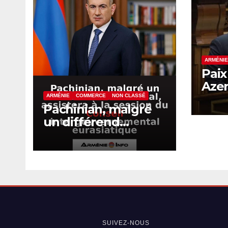
ARMÉNIE
Paix
Azer
dév
ARMÉNIE
COMMERCE
NON CLASSÉ
Pachinian, malgré
inte
un différend
pèse
commercial,
sign
assistera à la session
du Conseil
intergouvernement
al eurasiatique
SUIVEZ-NOUS