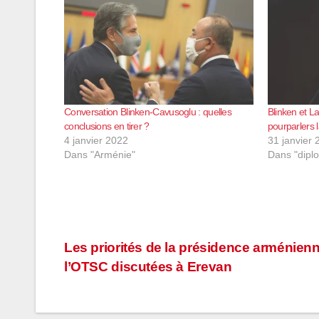
Conversation Blinken-Cavusoglu : quelles
Blinken et La
conclusions en tirer ?
pourparlers 
4 janvier 2022
31 janvier 
Dans "Arménie"
Dans "dipl
Navigation
Les priorités de la présidence arménien
l’OTSC discutées à Erevan
de
l’article