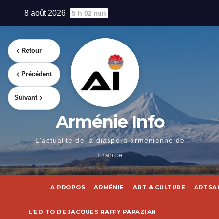
Skip
8 août 2026
5 h 02 min
to
content
Retour
Précédent
Suivant
Arménie Info
L'actualité de la diaspora arménienne de
France
A PROPOS
ARMÉNIE
ART & CULTURE
ARTSA
L’EDITO DE JACQUES RAFFY PAPAZIAN