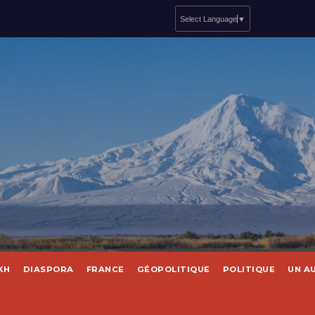
Select Language
▼
KH
DIASPORA
FRANCE
GÉOPOLITIQUE
POLITIQUE
UN A