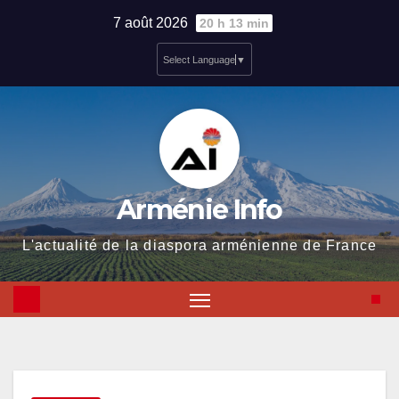
Skip
7 août 2026
20 h 13 min
to
Select Language
▼
content
Arménie Info
L'actualité de la diaspora arménienne de France