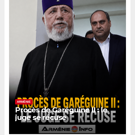
ARMÉNIE
Procès de Garéguine II : le
juge se récuse