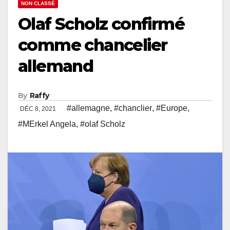
NON CLASSÉ
Olaf Scholz confirmé
comme chancelier
allemand
By
Raffy
#allemagne
,
#chanclier
,
#Europe
,
DÉC 8, 2021
#MErkel Angela
,
#olaf Scholz