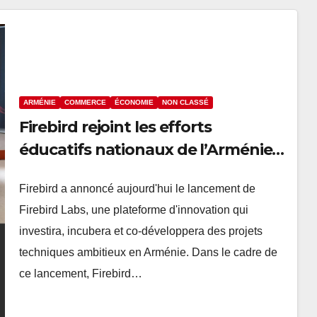
ARMÉNIE
COMMERCE
ÉCONOMIE
NON CLASSÉ
Firebird rejoint les efforts
éducatifs nationaux de l’Arménie
pour soutenir l’apprentissage natif
Firebird a annoncé aujourd'hui le lancement de
de l’IA à grande échelle et lance
Firebird Labs, une plateforme d'innovation qui
Firebird Labs
investira, incubera et co-développera des projets
techniques ambitieux en Arménie. Dans le cadre de
ce lancement, Firebird…