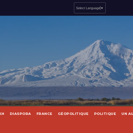
Select Language
▼
KH
DIASPORA
FRANCE
GÉOPOLITIQUE
POLITIQUE
UN A