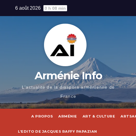
Skip
6 août 2026
0 h 08 min
to
content
Arménie Info
L'actualité de la diaspora arménienne de
France
A PROPOS
ARMÉNIE
ART & CULTURE
ARTSA
L’EDITO DE JACQUES RAFFY PAPAZIAN