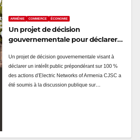
ARMÉNIE
COMMERCE
ÉCONOMIE
Un projet de décision
gouvernementale pour déclarer
un intérêt public prépondérant
Un projet de décision gouvernementale visant à
sur les actions d’Electric Networks
déclarer un intérêt public prépondérant sur 100 %
of Armenia soumis à discussion
des actions d'Electric Networks of Armenia CJSC a
été soumis à la discussion publique sur…