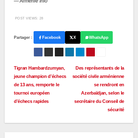
— Arménie Info
POST VIEWS:
28
Partager :
Facebook
X
WhatsApp
Navigation
Tigran Hambardzumyan,
Des représentants de la
jeune champion d’échecs
société civile arménienne
de
de 13 ans, remporte le
se rendront en
l’article
tournoi européen
Azerbaïdjan, selon le
d’échecs rapides
secrétaire du Conseil de
sécurité