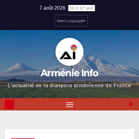
Skip
7 août 2026
10 h 07 min
to
Select Language
▼
content
Arménie Info
L'actualité de la diaspora arménienne de France