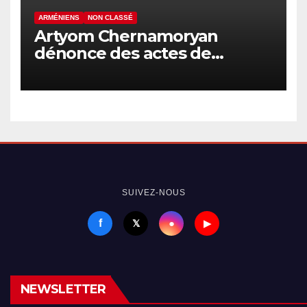
ARMÉNIENS
NON CLASSÉ
Artyom Chernamoryan
dénonce des actes de
hooliganisme contre les
Arméniens en Israël
SUIVEZ-NOUS
f
●
𝕏
▶
NEWSLETTER