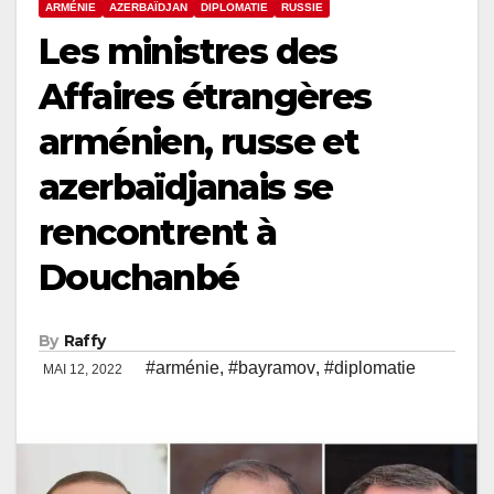
ARMÉNIE
AZERBAÏDJAN
DIPLOMATIE
RUSSIE
Les ministres des
Affaires étrangères
arménien, russe et
azerbaïdjanais se
rencontrent à
Douchanbé
By
Raffy
#arménie
,
#bayramov
,
#diplomatie
MAI 12, 2022