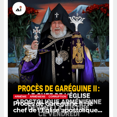
ARMÉNIE
ARMÉNIENS
CORRUPTION
Procès de Garéguine II : le
chef de l’Église apostolique
arménienne devant la justice