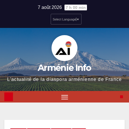
Skip
7 août 2026
7 h 00 min
to
Select Language
▼
content
Arménie Info
L'actualité de la diaspora arménienne de France