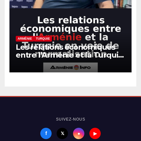
ARMÉNIE
TURQUIE
Les relations économiques
entre l’Arménie et la Turquie
en voie de normalisation
SUIVEZ-NOUS
f
●
𝕏
▶