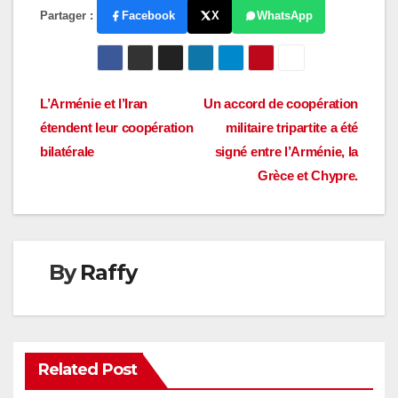
Partager :
Facebook
X
WhatsApp
Navigation
L’Arménie et l’Iran
Un accord de coopération
étendent leur coopération
militaire tripartite a été
de
bilatérale
signé entre l’Arménie, la
l’article
Grèce et Chypre.
By
Raffy
Related Post