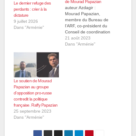
de Mourad Papazian
Le dernier refuge des
auteur:Azdagir :
perdants : crier à la
Mourad Papazian,
dictature
membre du Bureau de
9 juillet 2026
l'ARF, co-président du
Dans "Arménie"
Conseil de coordination
des organisations
21 août 2023
arméniennes de
Dans "Arménie"
France, a tenu
aujourd'hui à Erevan la
première séance
préliminaire dans son
affaire contre
l'Arménie. Rappelons
Le soutien de Mourad
que le 13 juillet 2022,
Papazian au groupe
Mourad Papazian a été
d’opposition pro-russe
interdit d'entrer en
contredit la politique
Arménie, il a été
française. Raffy Papazian
inscrit…
25 septembre 2023
Dans "Arménie"