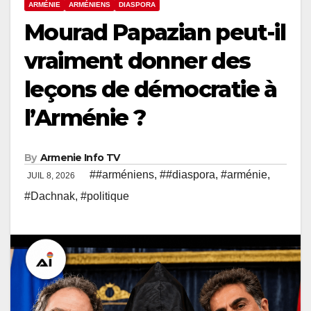
ARMÉNIE
ARMÉNIENS
DIASPORA
Mourad Papazian peut-il
vraiment donner des
leçons de démocratie à
l’Arménie ?
By
Armenie Info TV
##arméniens
,
##diaspora
,
#arménie
,
JUIL 8, 2026
#Dachnak
,
#politique