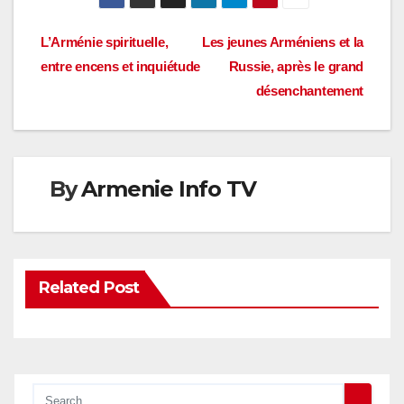
Navigation
L’Arménie spirituelle,
Les jeunes Arméniens et la
entre encens et inquiétude
Russie, après le grand
de
désenchantement
l’article
By
Armenie Info TV
Related Post