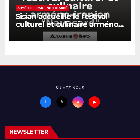
ARMÉNIE
IRAN
NON CLASSÉ
Sisian accueille le festival
culturel et culinaire arméno-
iranien « Navasard »
SUIVEZ-NOUS
f
●
𝕏
▶
NEWSLETTER