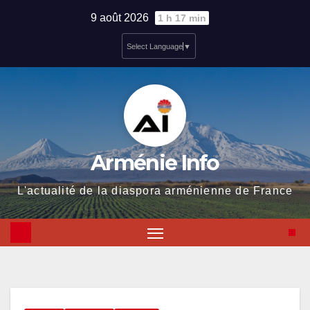
Skip
9 août 2026
1 h 17 min
to
Select Language
▼
content
Arménie Info
L'actualité de la diaspora arménienne de France