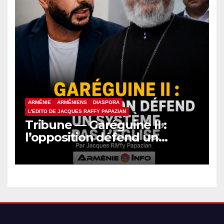
ARMÉNIE
ARMÉNIENS
DIASPORA
L'EDITO DE JACQUES RAFFY PAPAZIAN
Tribune — Garéguine II :
l’opposition défend un
système, pas l’Église