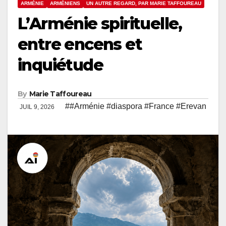
ARMÉNIE
ARMÉNIENS
UN AUTRE REGARD, PAR MARIE TAFFOUREAU
L’Arménie spirituelle,
entre encens et
inquiétude
By
Marie Taffoureau
##Arménie #diaspora #France #Erevan
JUIL 9, 2026