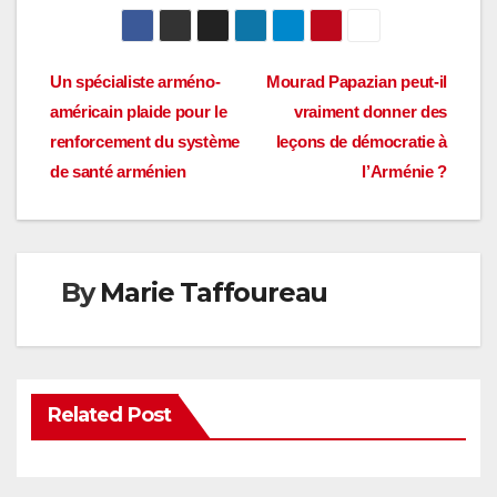
Navigation
Un spécialiste arméno-
Mourad Papazian peut-il
américain plaide pour le
vraiment donner des
de
renforcement du système
leçons de démocratie à
l’article
de santé arménien
l’Arménie ?
By
Marie Taffoureau
Related Post