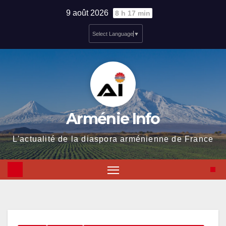
Skip
9 août 2026
8 h 17 min
to
Select Language
▼
content
Arménie Info
L'actualité de la diaspora arménienne de France