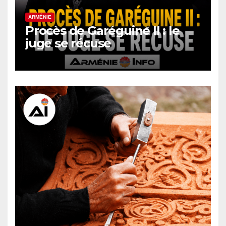
ARMÉNIE
Procès de Garéguine II : le
juge se récuse