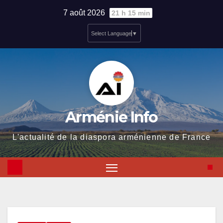
Skip
7 août 2026
21 h 15 min
to
Select Language
▼
content
Arménie Info
L'actualité de la diaspora arménienne de France