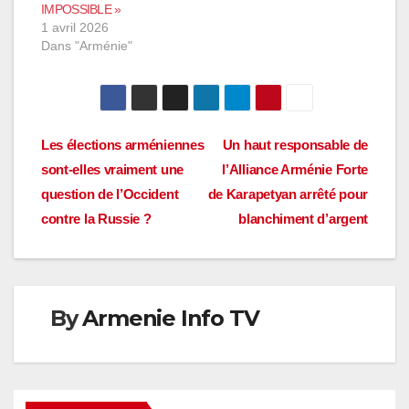
IMPOSSIBLE »
1 avril 2026
Dans "Arménie"
Navigation
Les élections arméniennes
Un haut responsable de
sont-elles vraiment une
l’Alliance Arménie Forte
de
question de l’Occident
de Karapetyan arrêté pour
l’article
contre la Russie ?
blanchiment d’argent
By
Armenie Info TV