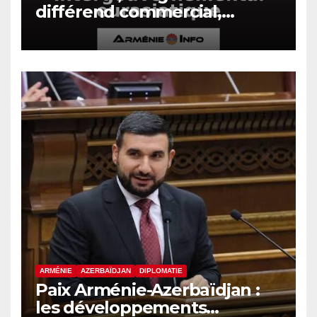
différend commercial,
assistera à la session du
Conseil intergouvernemental
eurasiatique
ARMÉNIE
AZERBAÏDJAN
DIPLOMATIE
Paix Arménie-Azerbaïdjan :
les développements