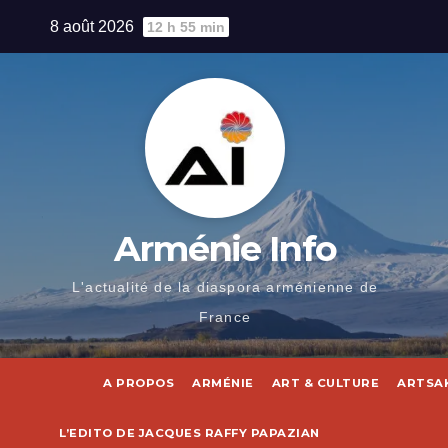
Skip
8 août 2026
12 h 55 min
to
content
Arménie Info
L'actualité de la diaspora arménienne de
France
A PROPOS
ARMÉNIE
ART & CULTURE
ARTSA
L’EDITO DE JACQUES RAFFY PAPAZIAN