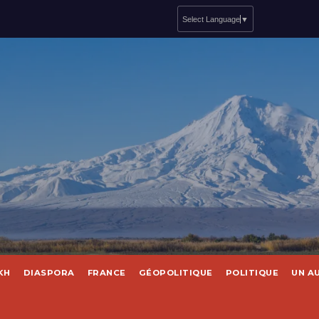
Select Language
▼
KH
DIASPORA
FRANCE
GÉOPOLITIQUE
POLITIQUE
UN A