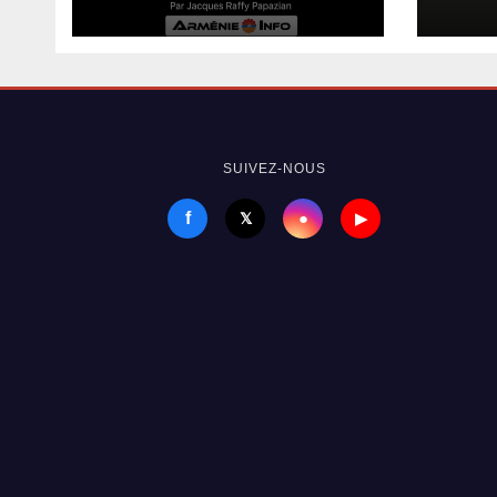
l’opposition défend
culi
un système, pas
iran
l’Église
SUIVEZ-NOUS
f
●
𝕏
▶