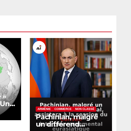
 »
? Une
 le
ARMÉNIE
COMMERCE
NON CLASSÉ
Pachinian, malgré
un différend