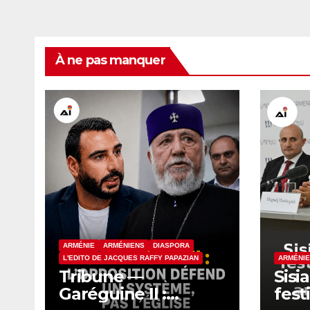
À ne pas manquer
ARMÉNIE
ARMÉNIENS
DIASPORA
L'EDITO DE JACQUES RAFFY PAPAZIAN
ARMÉNIE
Tribune —
Sisi
Garéguine II :
fest