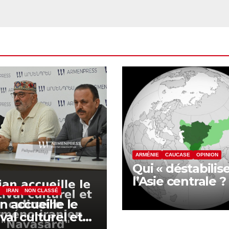
ARMÉNIE
CAUCASE
OPINION
Qui « déstabilise
l’Asie centrale 
révolte inquiète
IRAN
NON CLASSÉ
an accueille le
nord de
ival culturel et
l’Afghanistan