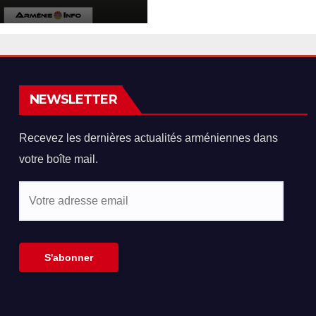
naire arméno-
ien « Navasard »
NEWSLETTER
Recevez les dernières actualités arméniennes dans
votre boîte mail.
Votre
adresse
email
S'abonner