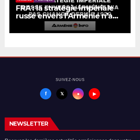
FRA : la stratégie impériale
russe envers l’Arménie n’a
pas changé depuis 1920
SUIVEZ-NOUS
f
●
𝕏
▶
NEWSLETTER