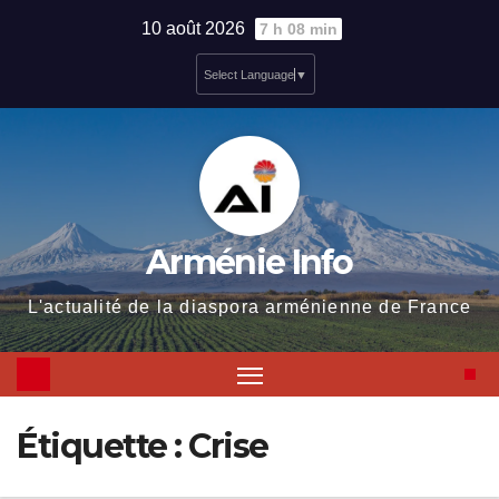
Skip
10 août 2026
7 h 08 min
to
Select Language
▼
content
Arménie Info
L'actualité de la diaspora arménienne de France
Étiquette :
Crise