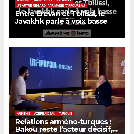
ARMÉNIE
ARMÉNIENS
DIASPORA
UN AUTRE REGARD, PAR MARIE TAFFOUREAU
Entre Erevan et Tbilissi, le
Javakhk parle à voix basse
ARMÉNIE
AZERBAÏDJAN
TURQUIE
Relations arméno-turques :
Bakou reste l’acteur décisif,