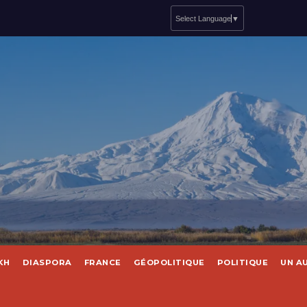
Select Language
▼
KH
DIASPORA
FRANCE
GÉOPOLITIQUE
POLITIQUE
UN A