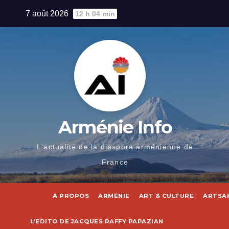
Skip
7 août 2026
12 h 04 min
to
content
Arménie Info
L'actualité de la diaspora arménienne de
France
A PROPOS
ARMÉNIE
ART & CULTURE
ARTSA
L’EDITO DE JACQUES RAFFY PAPAZIAN