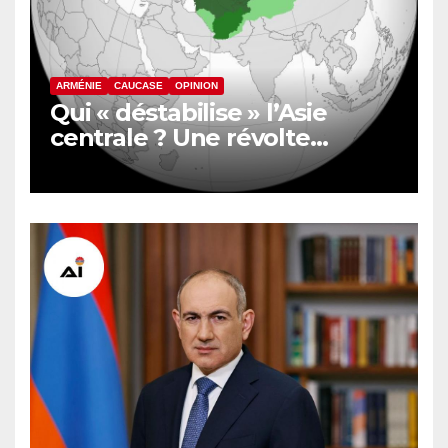
ARMÉNIE
CAUCASE
OPINION
Qui « déstabilise » l’Asie
centrale ? Une révolte
inquiète le nord de
l’Afghanistan