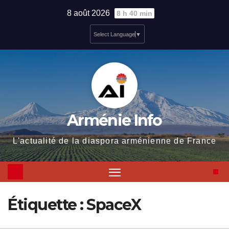
Skip
8 août 2026
8 h 40 min
to
Select Language
▼
content
Arménie Info
L'actualité de la diaspora arménienne de France
Étiquette :
SpaceX