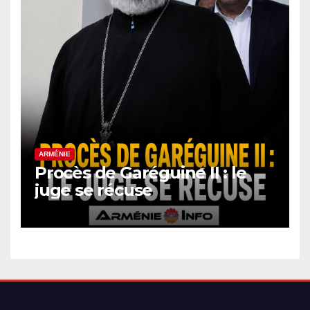
ARMÉNIE
Procès de Garéguine II : le
juge se récuse